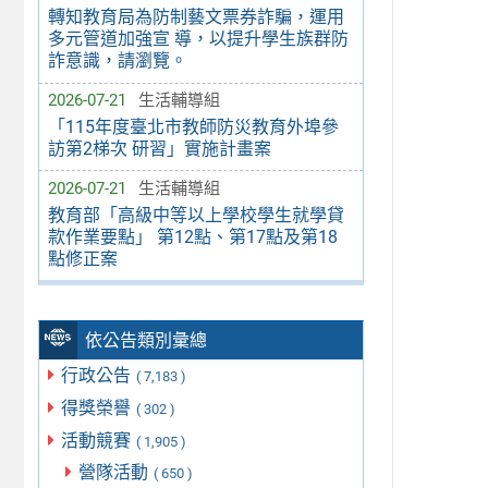
轉知教育局為防制藝文票券詐騙，運用
多元管道加強宣 導，以提升學生族群防
詐意識，請瀏覽。
2026-07-21
生活輔導組
「115年度臺北市教師防災教育外埠參
訪第2梯次 研習」實施計畫案
2026-07-21
生活輔導組
教育部「高級中等以上學校學生就學貸
款作業要點」 第12點、第17點及第18
點修正案
依公告類別彙總
行政公告
( 7,183 )
得獎榮譽
( 302 )
活動競賽
( 1,905 )
營隊活動
( 650 )