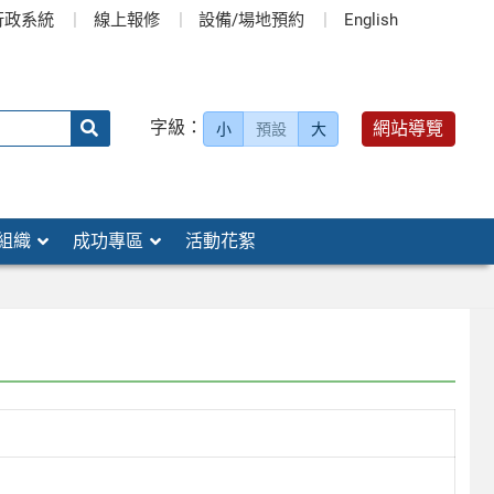
行政系統
線上報修
設備/場地預約
English
送出
字級：
網站導覽
小
預設
大
搜
尋：
組織
成功專區
活動花絮