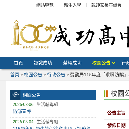
跳
網站導覽
新生入學
親師家長座談會
至
主
要
內
容
區
首頁
認識成功
榮耀成功
校園公告
行
首頁
>
校園公告
>
行政公告
>
勞動局115年度「求職防騙
校園
相關公告
2026-08-06
生活輔導組
防溺宣導
公告主旨
2026-08-04
生活輔導組
發佈日期
115學年度 學生請假注意事項（請務必