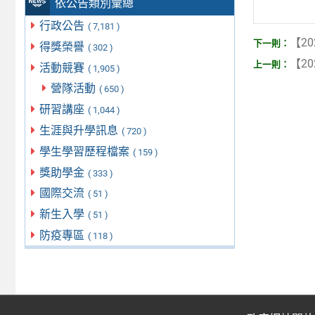
依公告類別彙總
行政公告
( 7,181 )
【20
得獎榮譽
( 302 )
【20
活動競賽
( 1,905 )
營隊活動
( 650 )
研習講座
( 1,044 )
生涯與升學訊息
( 720 )
學生學習歷程檔案
( 159 )
獎助學金
( 333 )
國際交流
( 51 )
新生入學
( 51 )
防疫專區
( 118 )