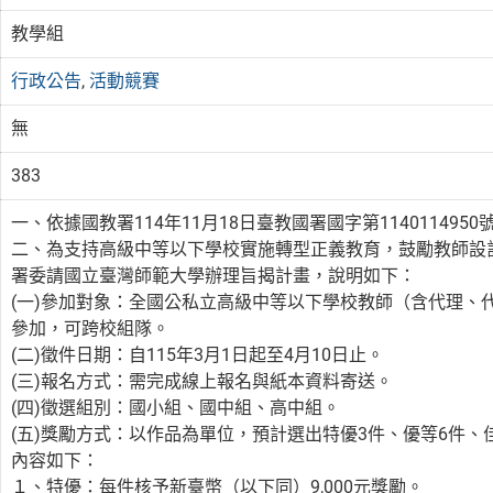
教學組
行政公告
,
活動競賽
無
383
一、依據國教署114年11月18日臺教國署國字第114011495
二、為支持高級中等以下學校實施轉型正義教育，鼓勵教師設
署委請國立臺灣師範大學辦理旨揭計畫，說明如下：
(一)參加對象：全國公私立高級中等以下學校教師（含代理、
參加，可跨校組隊。
(二)徵件日期：自115年3月1日起至4月10日止。
(三)報名方式：需完成線上報名與紙本資料寄送。
(四)徵選組別：國小組、國中組、高中組。
(五)獎勵方式：以作品為單位，預計選出特優3件、優等6件
內容如下：
１、特優：每件核予新臺幣（以下同）9,000元獎勵。