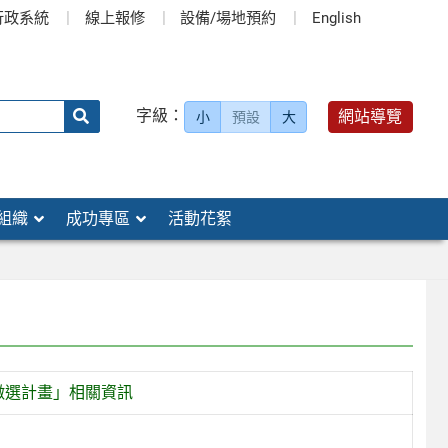
行政系統
線上報修
設備/場地預約
English
送出
字級：
網站導覽
小
預設
大
搜
尋：
組織
成功專區
活動花絮
徵選計畫」相關資訊