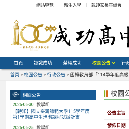
跳
網站導覽
新生入學
親師家長座談會
至
主
要
內
容
區
首頁
認識成功
榮耀成功
校園公告
行
首頁
>
校園公告
>
行政公告
>
函轉教育部「114學年度高
校園
相關公告
2026-06-30
教學組
【轉知】國立臺灣師範大學115學年度
公告主旨
第1學期高中生進階課程試辦計畫
發佈日期
2026-06-25
教學組