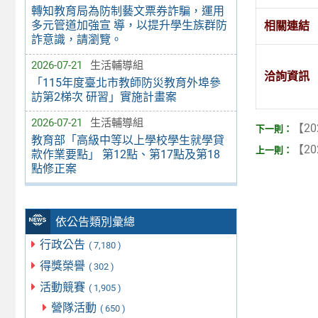
轉知教育局為防制藝文票券詐騙，運用
多元管道加強宣 導，以提升學生族群防
相關連結
詐意識，請瀏覽。
2026-07-21
生活輔導組
洽詢資訊
「115年度臺北市教師防災教育外埠參
訪第2梯次 研習」實施計畫案
2026-07-21
生活輔導組
【20
教育部「高級中等以上學校學生就學貸
【20
款作業要點」 第12點、第17點及第18
點修正案
依公告類別彙總
行政公告
( 7,180 )
得獎榮譽
( 302 )
活動競賽
( 1,905 )
營隊活動
( 650 )