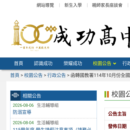
跳
網站導覽
新生入學
親師家長座談會
至
主
要
內
容
區
首頁
認識成功
榮耀成功
校園公告
行
首頁
>
校園公告
>
行政公告
>
函轉國教署114年10月份全
校園
相關公告
2026-08-06
生活輔導組
防溺宣導
公告主旨
2026-08-04
生活輔導組
發佈日期
115學年度 學生請假注意事項（請務必