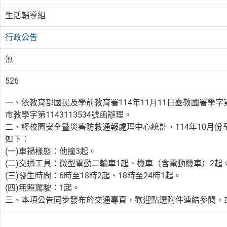
生活輔導組
行政公告
無
526
一、依教育部國民及學前教育署114年11月11日臺教國署學字第11
市教學字第1143113534號函辦理。
二、經校園安全暨災害防救通報處理中心統計，114年10月
如下：
(一)車禍樣態：他撞3起。
(二)交通工具：微型電動二輪車1起、機車（含電動機車）2起
(三)發生時間：6時至18時2起、18時至24時1起。
(四)無照駕駛：1起。
三、本項公告同步發布於交通專頁，歡迎點選附件連結參閱，