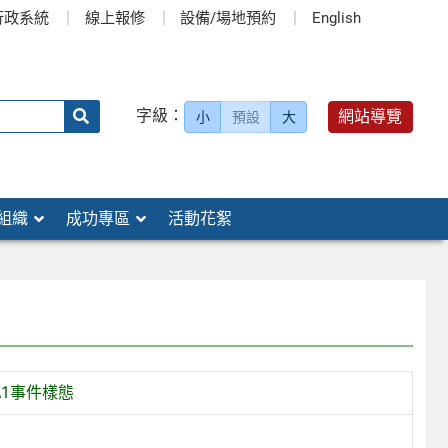
行政系統
線上報修
設備/場地預約
English
送出
字級：
網站導覽
小
預設
大
搜
尋：
組織
成功專區
活動花絮
A1事件樣態