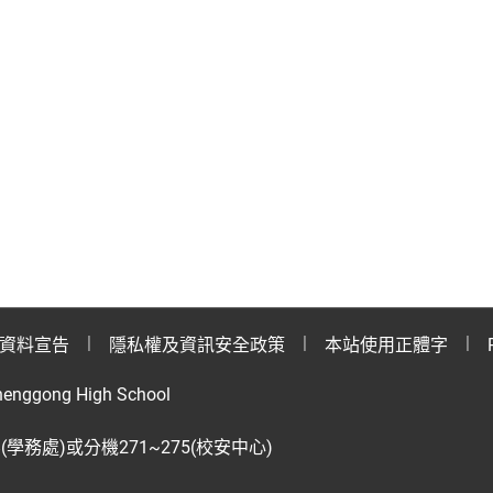
資料宣告
隱私權及資訊安全政策
本站使用正體字
henggong High School
28(學務處)或分機271~275(校安中心)