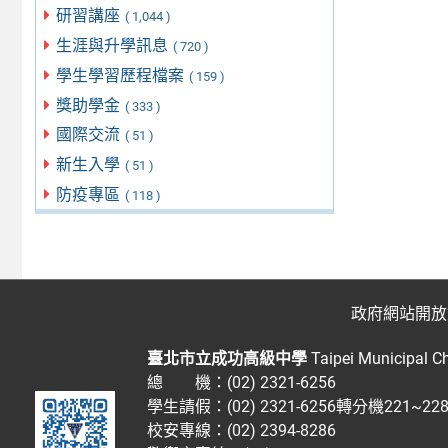
研習講座
( 1,044 )
生涯與升學訊息
( 720 )
學生學習歷程檔案
( 159 )
獎助學金
( 333 )
國際交流
( 51 )
新生入學
( 51 )
防疫專區
( 118 )
政府網站開放
臺北市立成功高級中學
Taipei Municipal C
總 機：(02) 2321-6256
學生請假：(02) 2321-6256轉分機221~2
校安專線：(02) 2394-8286