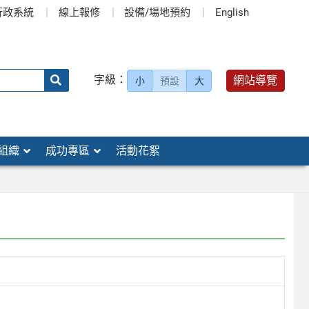
行政系統
線上報修
設備/場地預約
English
送出
字級：
網站導覽
小
預設
大
搜
尋：
組織
成功專區
活動花絮