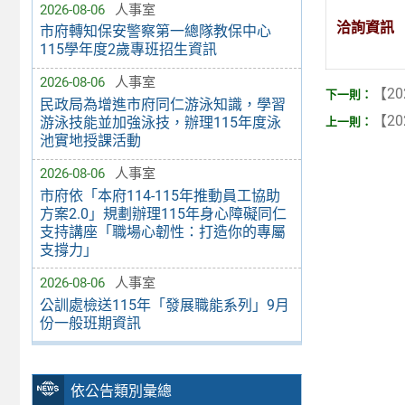
2026-08-06
人事室
洽詢資訊
市府轉知保安警察第一總隊教保中心
115學年度2歲專班招生資訊
2026-08-06
人事室
【20
民政局為增進市府同仁游泳知識，學習
【20
游泳技能並加強泳技，辦理115年度泳
池實地授課活動
2026-08-06
人事室
市府依「本府114-115年推動員工協助
方案2.0」規劃辦理115年身心障礙同仁
支持講座「職場心韌性：打造你的專屬
支撐力」
2026-08-06
人事室
公訓處檢送115年「發展職能系列」9月
份一般班期資訊
依公告類別彙總