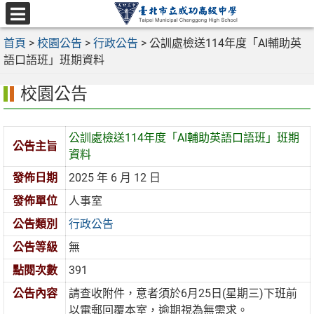
跳
至
選
主
首頁
>
校園公告
>
行政公告
>
公訓處檢送114年度「AI輔助英
單
要
語口語班」班期資料
內
校園公告
容
區
公訓處檢送114年度「AI輔助英語口語班」班期
公告主旨
資料
發佈日期
2025 年 6 月 12 日
發佈單位
人事室
公告類別
行政公告
公告等級
無
點閱次數
391
公告內容
請查收附件，意者須於6月25日(星期三)下班前
以電郵回覆本室，逾期視為無需求。