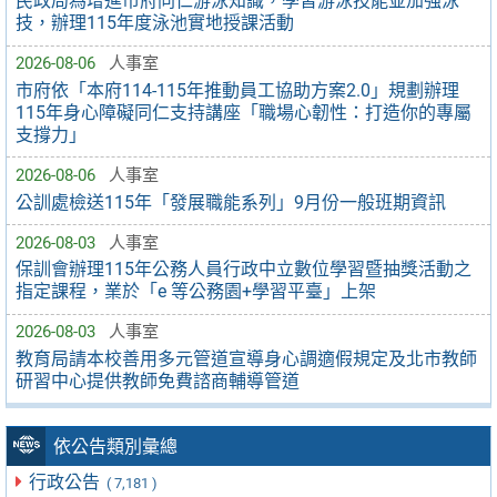
民政局為增進市府同仁游泳知識，學習游泳技能並加強泳
技，辦理115年度泳池實地授課活動
2026-08-06
人事室
市府依「本府114-115年推動員工協助方案2.0」規劃辦理
115年身心障礙同仁支持講座「職場心韌性：打造你的專屬
支撐力」
2026-08-06
人事室
公訓處檢送115年「發展職能系列」9月份一般班期資訊
2026-08-03
人事室
保訓會辦理115年公務人員行政中立數位學習暨抽獎活動之
指定課程，業於「e 等公務園+學習平臺」上架
2026-08-03
人事室
教育局請本校善用多元管道宣導身心調適假規定及北市教師
研習中心提供教師免費諮商輔導管道
依公告類別彙總
行政公告
( 7,181 )