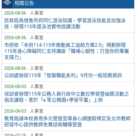
相關公告
2026-08-06
人事室
民政局為增進市府同仁游泳知識，學習游泳技能並加強泳
技，辦理115年度泳池實地授課活動
2026-08-06
人事室
市府依「本府114-115年推動員工協助方案2.0」規劃辦理
115年身心障礙同仁支持講座「職場心韌性：打造你的專屬
支撐力」
2026-08-06
人事室
公訓處檢送115年「發展職能系列」9月份一般班期資訊
2026-08-03
人事室
保訓會辦理115年公務人員行政中立數位學習暨抽獎活動之
指定課程，業於「e 等公務園+學習平臺」上架
2026-08-03
人事室
教育局請本校善用多元管道宣導身心調適假規定及北市教師
研習中心提供教師免費諮商輔導管道
2026-07-25
人事室