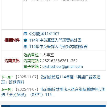
公訓處函1141107
114年中英筆譯入門班實施計畫
相關附件
114年中英筆譯入門班第2期課程表
洽詢單位：
人事室
洽詢資訊
洽詢電話：
23216256#261~262
電子信箱：
ckshschool@gmail.com
【2025-11-07】
公訓處檢送114年度「英語口語表達
班」班期資料
【2025-11-07】
市府關於財團法人語言訓練測驗中心函
送「全民英檢」（GEPT）115 ...