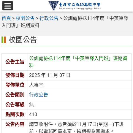
跳
至
選
主
首頁
>
校園公告
>
行政公告
>
公訓處檢送114年度「中英筆譯
單
要
入門班」班期資料
內
校園公告
容
區
公訓處檢送114年度「中英筆譯入門班」班期資
公告主旨
料
發佈日期
2025 年 11 月 07 日
發佈單位
人事室
公告類別
行政公告
公告等級
無
點閱次數
410
公告內容
請查收附件，意者須於11月17日(星期一)下班
前，以電郵回覆本室，逾期視為無需求。