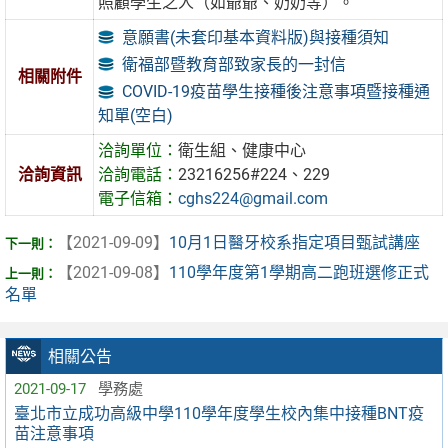
照顧學生之人（如爺爺、奶奶等）。
意願書(未套印基本資料版)與接種須知
衛福部暨教育部致家長的一封信
相關附件
COVID-19疫苗學生接種後注意事項暨接種通
知單(空白)
洽詢單位：
衛生組、健康中心
洽詢資訊
洽詢電話：
23216256#224、229
電子信箱：
cghs224@gmail.com
【2021-09-09】
10月1日醫牙校系指定項目甄試講座
【2021-09-08】
110學年度第1學期高二跑班選修正式
名單
相關公告
2021-09-17
學務處
臺北市立成功高級中學110學年度學生校內集中接種BNT疫
苗注意事項