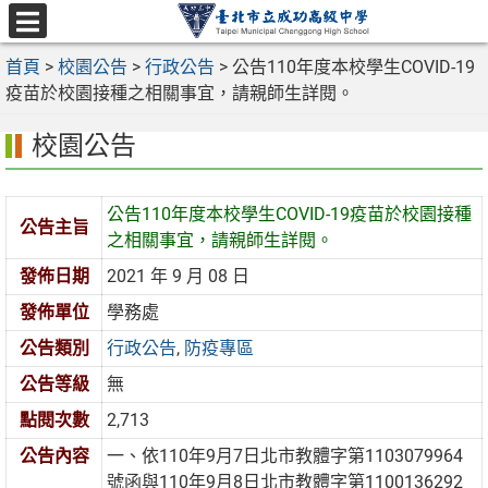
跳
至
選
主
首頁
>
校園公告
>
行政公告
>
公告110年度本校學生COVID-19
單
要
疫苗於校園接種之相關事宜，請親師生詳閱。
內
校園公告
容
區
公告110年度本校學生COVID-19疫苗於校園接種
公告主旨
之相關事宜，請親師生詳閱。
發佈日期
2021 年 9 月 08 日
發佈單位
學務處
公告類別
行政公告
,
防疫專區
公告等級
無
點閱次數
2,713
公告內容
一、依110年9月7日北市教體字第1103079964
號函與110年9月8日北市教體字第1100136292