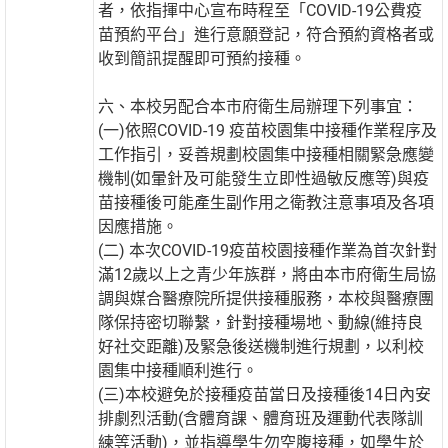
者，依指揮中心宣布時程至「COVID-19公費疫
苗預約平台」進行意願登記，符合預約資格者或
收到簡訊提醒即可預約接種。
六、本校另配合本市府衛生局辦理下列事宜：
(一)依照COVID-19 疫苗校園集中接種作業程序及
工作指引，妥善規劃校園集中接種相關緊急應變
機制(如暈針及可能發生立即性過敏反應等)與疫
苗接種後可能產生副作用之衛教注意事項及各項
因應措施。
(二) 本次COVID-19疫苗校園接種作業為首次針對
滿12歲以上之青少年族群，將由本市府衛生局協
調與媒合醫療院所提供接種服務，本校與醫療團
隊保持密切聯繫，針對接種場地、動線(維持良
好社交距離)及緊急後送機制進行規劃，以利校
園集中接種順利進行。
(三)本校避免於接種疫苗當日及接種後14日內安
排劇烈活動(含體育課、體育班及運動代表隊訓
練等活動)，並指導學生勿空腹接種，如學生於