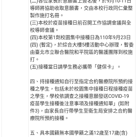
(二)各位家長於意願書上簽名後，於9月10-11日
導師將協助收取意願書，交由本校行政同仁彙整
製作施打名冊。
(三)本校於疫苗接種日前召開工作協調會議與全
校導師會議。
(四)本校第1劑校園集中接種日為110年9月23日
(四) (暫定)，於綜合大樓5樓活動中心辦理，暫委
由臺北市立聯合醫院和平院區的醫護團隊到校施
打。
(五)接種當日請學生務必攜帶「健保卡」。
四、持接種通知自行至指定合約醫療院所預約接
種之學生，包括未於校園集中接種日程接種疫苗
之學生，學校依調查之接種意願發送COVID-19
疫苗學生接種後注意事項及接種通知單」(如附
件3)，由家長自行帶學生至衛生局安排之合約醫
療院所預約接種。
五、具本國籍無本國學籍之滿12歲至17歲(含)