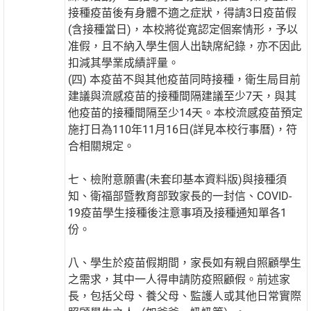
接種疫苗後有身體不適之症狀，得請3日疫苗假
(含接種當日)，本校將從寬認定個案情形，予以
准假，且不納入學生個人出缺席紀錄，亦不因此
扣減其學業成績評量。
(四) 本疫苗不與其他疫苗同時接種，衛生局目前
建議與流感疫苗的接種間隔建議至少7天，與其
他疫苗的接種間隔至少14天。本校流感疫苗預定
施打日為110年11月16日(詳見本校行事曆)，符
合相關規定。
七、檢附意願書(未套印基本資料版)與接種須
知、衛福部暨教育部致家長的一封信、COVID-
19疫苗學生接種後注意事項及接種通知單各1
份。
八、學生於疫苗假期間，家長如有親自照顧學生
之需求，其中一人得申請防疫照顧假。前述家
長，包括父母、養父母、監護人或其他日常實際