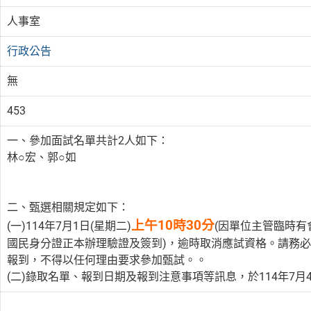
人事室
行政公告
無
453
一、參加面試名單共計2人如下：
林○宏、郭○如
二、甄選相關規定如下：
上午10時30分
(一)114年7月1日(星期二)
(因單位主管臨時有
國民身分證正本辦理驗證及簽到)，逾時取消應試資格。請務
報到，不得以任何理由要求參加甄試。。
(二)錄取名單、報到日期及報到注意事項等訊息，於114年7月