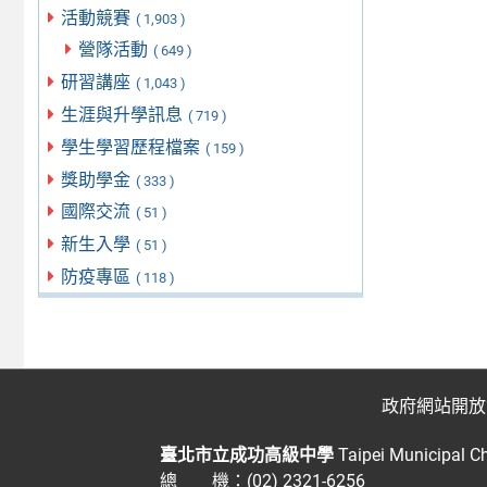
活動競賽
( 1,903 )
營隊活動
( 649 )
研習講座
( 1,043 )
生涯與升學訊息
( 719 )
學生學習歷程檔案
( 159 )
獎助學金
( 333 )
國際交流
( 51 )
新生入學
( 51 )
防疫專區
( 118 )
政府網站開放
臺北市立成功高級中學
Taipei Municipal C
總 機：(02) 2321-6256