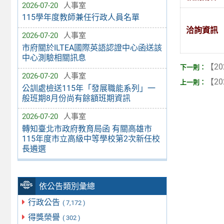
2026-07-20
人事室
115學年度教師兼任行政人員名單
洽詢資訊
2026-07-20
人事室
市府關於ILTEA國際英語認證中心函送該
中心測驗相關訊息
【20
2026-07-20
人事室
【20
公訓處檢送115年「發展職能系列」一
般班期8月份尚有餘額班期資訊
2026-07-20
人事室
轉知臺北市政府教育局函 有關高雄市
115年度市立高級中等學校第2次新任校
長遴選
依公告類別彙總
行政公告
( 7,172 )
得獎榮譽
( 302 )