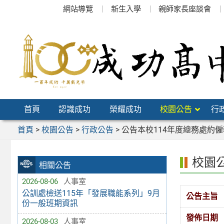
跳
網站導覽
新生入學
親師家長座談會
至
主
要
內
容
區
首頁
認識成功
榮耀成功
校園公告
行
首頁
>
校園公告
>
行政公告
>
公告本校114年度總務處約
校園
相關公告
2026-08-06
人事室
公訓處檢送115年「發展職能系列」9月
公告主旨
份一般班期資訊
發佈日期
2026-08-03
人事室