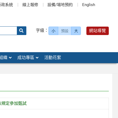
行政系統
線上報修
設備/場地預約
English
送出
字級：
網站導覽
小
預設
大
搜
尋：
組織
成功專區
活動花絮
依規定參加甄試