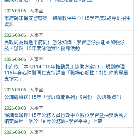
2026-08-06
人事室
市府轉知保安警察第一總隊教保中心115學年度2歲專班招生
資訊
2026-08-06
人事室
民政局為增進市府同仁游泳知識，學習游泳技能並加強泳
技，辦理115年度泳池實地授課活動
2026-08-06
人事室
市府依「本府114-115年推動員工協助方案2.0」規劃辦理
115年身心障礙同仁支持講座「職場心韌性：打造你的專屬
支撐力」
2026-08-06
人事室
公訓處檢送115年「發展職能系列」9月份一般班期資訊
2026-08-03
人事室
保訓會辦理115年公務人員行政中立數位學習暨抽獎活動之
指定課程，業於「e 等公務園+學習平臺」上架
2026-08-03
人事室