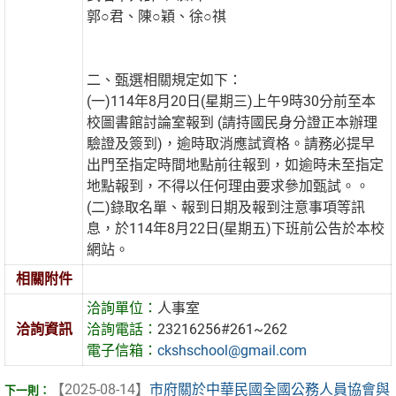
郭○君、陳○穎、徐○祺
二、甄選相關規定如下：
(一)114年8月20日(星期三)上午9時30分前至本
校圖書館討論室報到 (請持國民身分證正本辦理
驗證及簽到)，逾時取消應試資格。請務必提早
出門至指定時間地點前往報到，如逾時未至指定
地點報到，不得以任何理由要求參加甄試。。
(二)錄取名單、報到日期及報到注意事項等訊
息，於114年8月22日(星期五)下班前公告於本校
網站。
相關附件
洽詢單位：
人事室
洽詢資訊
洽詢電話：
23216256#261~262
電子信箱：
ckshschool@gmail.com
【2025-08-14】
市府關於中華民國全國公務人員協會與