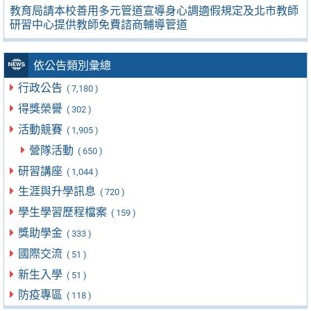
教育局請本校善用多元管道宣導身心調適假規定及北市教師
研習中心提供教師免費諮商輔導管道
依公告類別彙總
行政公告
( 7,180 )
得獎榮譽
( 302 )
活動競賽
( 1,905 )
營隊活動
( 650 )
研習講座
( 1,044 )
生涯與升學訊息
( 720 )
學生學習歷程檔案
( 159 )
獎助學金
( 333 )
國際交流
( 51 )
新生入學
( 51 )
防疫專區
( 118 )