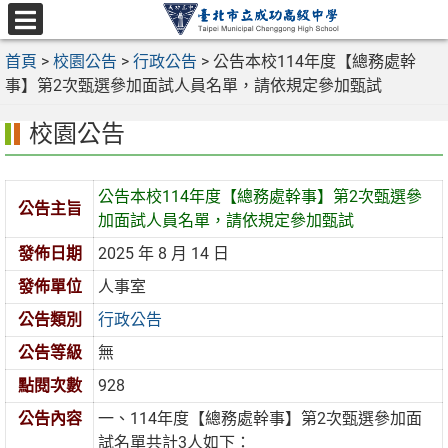
跳
至
選
主
首頁
>
校園公告
>
行政公告
>
公告本校114年度【總務處幹
單
要
事】第2次甄選參加面試人員名單，請依規定參加甄試
內
校園公告
容
區
公告本校114年度【總務處幹事】第2次甄選參
公告主旨
加面試人員名單，請依規定參加甄試
發佈日期
2025 年 8 月 14 日
發佈單位
人事室
公告類別
行政公告
公告等級
無
點閱次數
928
公告內容
一、114年度【總務處幹事】第2次甄選參加面
試名單共計3人如下：