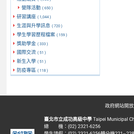
營隊活動
( 650 )
研習講座
( 1,044 )
生涯與升學訊息
( 720 )
學生學習歷程檔案
( 159 )
獎助學金
( 333 )
國際交流
( 51 )
新生入學
( 51 )
防疫專區
( 118 )
政府網站開放
臺北市立成功高級中學
Taipei Municipal C
總 機：(02) 2321-6256
學生請假：(02) 2321-6256轉分機221~2