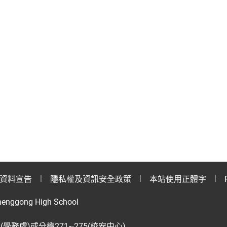
資料宣告
隱私權及資訊安全政策
本站使用正體字
henggong High School
28(學務處)或分機271~275(校安中心)