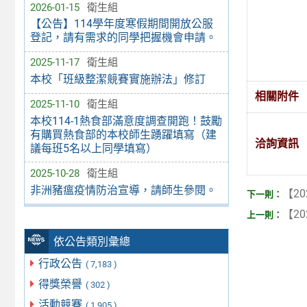
2026-01-15
衛生組
【公告】114學年度寒假期間開放公服
登記，請有需求的同學把握機會申請。
2025-11-17
衛生組
本校「班級整潔競賽實施辦法」修訂
相關附件
2025-11-10
衛生組
本校114-1熱食部滿意度調查開跑！鼓勵
有購買熱食部的本校師生踴躍填寫（建
洽詢資訊
議每班5名以上同學填寫）
2025-10-28
衛生組
非洲豬瘟疫情防治宣導，請師生參閱。
【20
【20
依公告類別彙總
行政公告
( 7,183 )
得獎榮譽
( 302 )
活動競賽
( 1,905 )