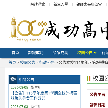
跳
網站導覽
新生入學
親師家長座談會
至
主
要
內
容
區
首頁
認識成功
榮耀成功
校園公告
行
首頁
>
校園公告
>
行政公告
>
公告本校114學年度第2學期清寒
校園
相關公告
2026-08-05
衛生組
【公告】115學年度第1學期全校外掃區
公告主旨
域及洗手台工作分配
發佈日期
2026-07-03
衛生組