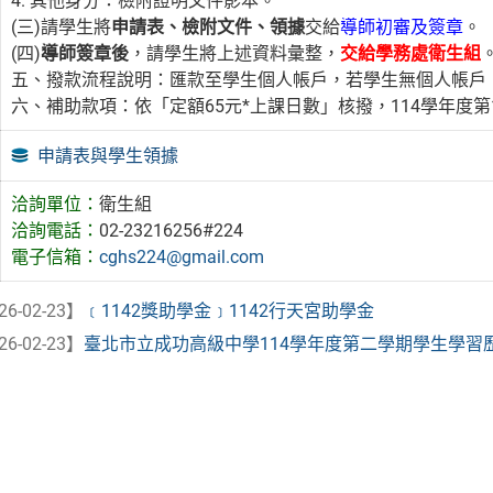
4. 其他身分：檢附證明文件影本。
(三)請學生將
申請表、檢附文件、領據
交給
導師初審及簽章
。
(四)
導師簽章後
，請學生將上述資料彙整，
交給學務處衛生組
五、撥款流程說明：匯款至學生個人帳戶，若學生無個人帳戶
六、補助款項：依「定額65元*上課日數」核撥，114學年度第1學
申請表與學生領據
洽詢單位：
衛生組
洽詢電話：
02-23216256#224
電子信箱：
cghs224@gmail.com
26-02-23】
﹝1142獎助學金﹞1142行天宮助學金
26-02-23】
臺北市立成功高級中學114學年度第二學期學生學習歷程