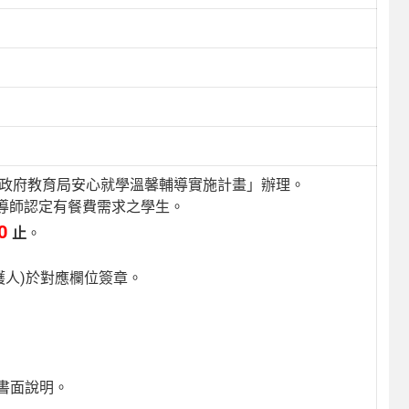
市政府教育局安心就學溫馨輔導實施計畫」辦理。
導師認定有餐費需求之學生。
20
止
。
護人)於對應欄位簽章。
書面說明。