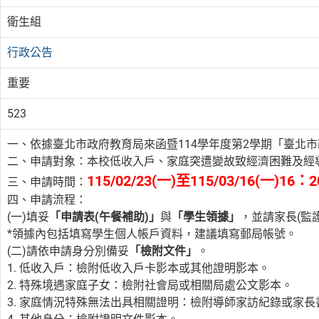
衛生組
行政公告
重要
523
一、依據臺北市政府教育局來函暨114學年度第2學期「臺北
二、申請對象：本校低收入戶、家庭突遭變故致經濟困難及經
115/02/23(一)至115/03/16(一)16：
三、申請時間：
四、申請流程：
(一)填妥
「申請表(午餐補助)」
與
「學生領據」
，並請家長(監
*領據內包括填寫學生個人帳戶資料，建議填寫郵局帳號。
(二)請依申請身分別備妥
「檢附文件」
。
1. 低收入戶：檢附低收入戶卡影本或其他證明影本。
2. 特殊境遇家庭子女：檢附社會局或相關局處公文影本。
3. 家庭情況特殊無法出具相關證明：檢附導師家訪紀錄或家長