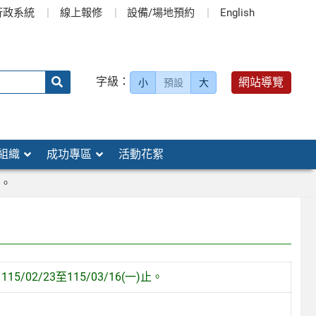
行政系統
線上報修
設備/場地預約
English
送出
字級：
網站導覽
小
預設
大
搜
尋：
組織
成功專區
活動花絮
止。
2/23至115/03/16(一)止。