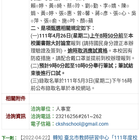
賴○婷、黃○綺、蔡○玲、劉○勤、李○嬌、陳○
娟、黃○婷、張○惠、曾○馨、蔣○彥、張○心、吳
○萍、張○俞、施○吟、顏○蘋
二、是項甄選相關規定如下：
(一)
111
年
4
月
26
日
(
星期二
)
上午
8
時
50
分前
至
本
校圖書館大討論室
報到 (請持國民身分證正本辦
理驗證及簽到)，
逾時取消應試資格
。本校因有
防疫措施，請配合戴口罩並提前到校辦理報到。
(二)
預計
9
時
0
分起至
10
時
0
分舉行筆試；筆試結
束後進行口試。
(三)錄取名單於111年5月3日(星期二)下午16時
前公布錄取名單於本校網站。
相關附件
洽詢單位：
人事室
洽詢資訊
洽詢電話：
23216256#261~262
電子信箱：
ckshschool@gmail.com
【2022-04-22】
轉知 臺北市教師研習中心「111年度校