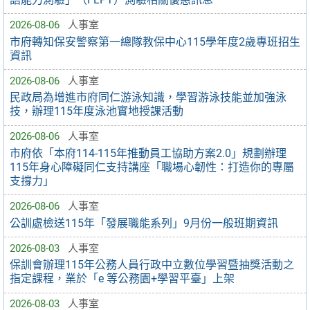
2026-08-06
人事室
市府轉知保安警察第一總隊教保中心115學年度2歲專班招生
資訊
2026-08-06
人事室
民政局為增進市府同仁游泳知識，學習游泳技能並加強泳
技，辦理115年度泳池實地授課活動
2026-08-06
人事室
市府依「本府114-115年推動員工協助方案2.0」規劃辦理
115年身心障礙同仁支持講座「職場心韌性：打造你的專屬
支撐力」
2026-08-06
人事室
公訓處檢送115年「發展職能系列」9月份一般班期資訊
2026-08-03
人事室
保訓會辦理115年公務人員行政中立數位學習暨抽獎活動之
指定課程，業於「e 等公務園+學習平臺」上架
2026-08-03
人事室