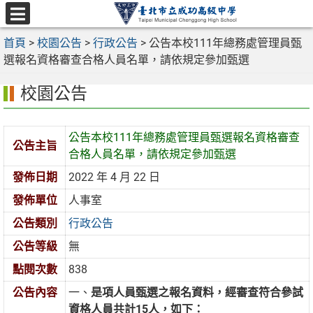
跳
至
選
主
首頁
>
校園公告
>
行政公告
>
公告本校111年總務處管理員甄
單
要
選報名資格審查合格人員名單，請依規定參加甄選
內
校園公告
容
區
公告本校111年總務處管理員甄選報名資格審查
公告主旨
合格人員名單，請依規定參加甄選
發佈日期
2022 年 4 月 22 日
發佈單位
人事室
公告類別
行政公告
公告等級
無
點閱次數
838
公告內容
一、
是項人員甄選之報名資料，經審查符合參試
資格人員共計
15
人，如下：