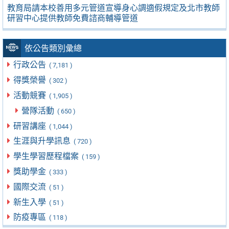
教育局請本校善用多元管道宣導身心調適假規定及北市教師
研習中心提供教師免費諮商輔導管道
依公告類別彙總
行政公告
( 7,181 )
得獎榮譽
( 302 )
活動競賽
( 1,905 )
營隊活動
( 650 )
研習講座
( 1,044 )
生涯與升學訊息
( 720 )
學生學習歷程檔案
( 159 )
獎助學金
( 333 )
國際交流
( 51 )
新生入學
( 51 )
防疫專區
( 118 )