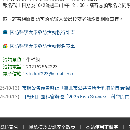
報名截止日期為10/28(週二)中午12：00，請有意願報名之
四、若有相關問題可洽承辦人黃晨校安老師詢問相關事宜。
國防醫學大學參訪活動執行計畫
國防醫學大學參訪活動報名表單
洽詢單位：
生輔組
洽詢電話：
23216256#223
電子信箱：
studarf223@gmail.com
25-10-13】
市府公告預告廢止「臺北市公共場所母乳哺育自治條
25-10-13】
【轉知】國科會辦理「2025 Kiss Science— 科
資料宣告
隱私權及資訊安全政策
本站使用正體字