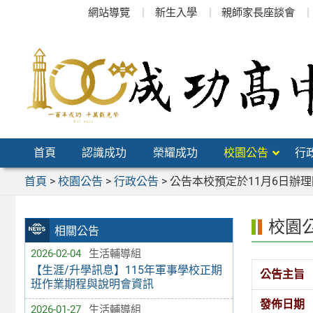
跳
網站導覽
新生入學
親師家長座談會
至
主
要
內
容
區
首頁
認識成功
榮耀成功
校園公告
行
首頁
>
校園公告
>
行政公告
>
公告本校預定於11月6日辦
校園
相關公告
2026-02-04
生活輔導組
【生涯/升學訊息】115年軍事學校正期
公告主旨
班作業期程與說明會資訊
發佈日期
2026-01-27
生活輔導組