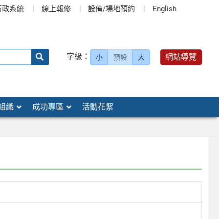
行政系統
線上報修
設備/場地預約
English
送出
字級：
網站導覽
小
預設
大
搜
尋：
組織
成功專區
活動花絮