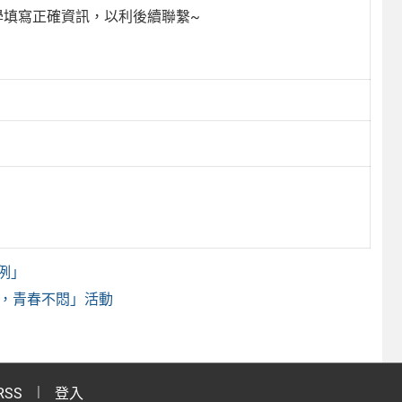
同學填寫正確資訊，以利後續聯繫~
例」
學開門，青春不悶」活動
RSS
登入