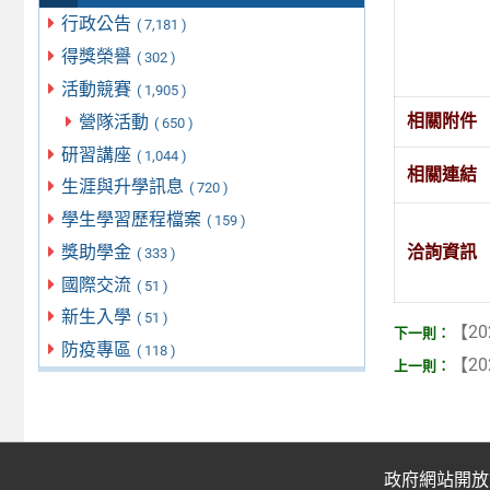
行政公告
( 7,181 )
得獎榮譽
( 302 )
活動競賽
( 1,905 )
相關附件
營隊活動
( 650 )
研習講座
( 1,044 )
相關連結
生涯與升學訊息
( 720 )
學生學習歷程檔案
( 159 )
獎助學金
洽詢資訊
( 333 )
國際交流
( 51 )
新生入學
( 51 )
【20
防疫專區
( 118 )
【20
政府網站開放