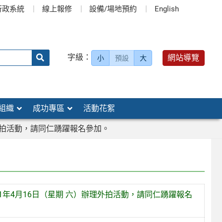
行政系統
線上報修
設備/場地預約
English
送出
字級：
網站導覽
小
預設
大
搜
尋：
組織
成功專區
活動花絮
外拍活動，請同仁踴躍報名參加。
年4月16日（星期 六）辦理外拍活動，請同仁踴躍報名