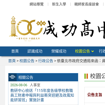
跳
網站導覽
新生入學
親師家長座談會
至
主
要
內
容
區
首頁
認識成功
榮耀成功
校園公告
行
首頁
>
校園公告
>
行政公告
>
依臺北市政府交通局來函：員
校園
相關公告
2026-08-06
人事室
教研中心檢送「115年度各級學校教職
公告主旨
員工財產申報與利益衝突迴避及政風知
能研習班」實施計畫