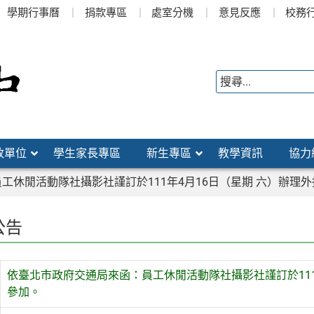
學期行事曆
捐款專區
處室分機
意見反應
校務
政單位
學生家長專區
新生專區
教學資訊
協力
工休閒活動隊社攝影社謹訂於111年4月16日（星期 六）辦理
公告
依臺北市政府交通局來函：員工休閒活動隊社攝影社謹訂於111
參加。