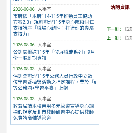
洽詢資訊
2026-08-06
人事室
市府依「本府114-115年推動員工協助
方案2.0」規劃辦理115年身心障礙同仁
支持講座「職場心韌性：打造你的專屬
【20
支撐力」
【20
2026-08-06
人事室
公訓處檢送115年「發展職能系列」9月
份一般班期資訊
2026-08-03
人事室
保訓會辦理115年公務人員行政中立數
位學習暨抽獎活動之指定課程，業於「e
等公務園+學習平臺」上架
2026-08-03
人事室
教育局請本校善用多元管道宣導身心調
適假規定及北市教師研習中心提供教師
免費諮商輔導管道