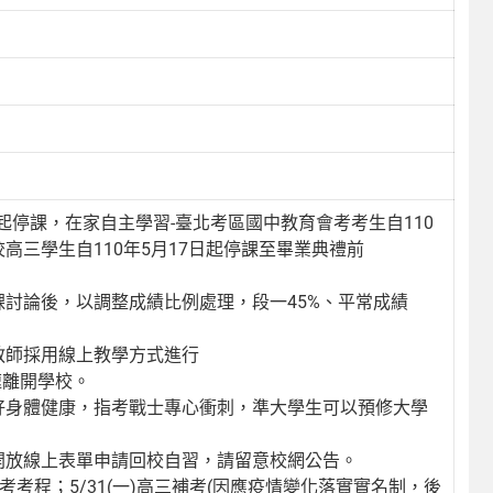
7起停課，在家自主學習-臺北考區國中教育會考考生自110
高三學生自110年5月17日起停課至畢業典禮前
討論後，以調整成績比例處理，段一45%、平常成績
教師採用線上教學方式進行
速離開學校。
好身體健康，指考戰士專心衝刺，準大學生可以預修大學
開放線上表單申請回校自習，請留意校網公告。
告補考考程；5/31(一)高三補考(因應疫情變化落實實名制，後