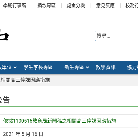
學期行事曆
捐款專區
處室分機
意見反應
校務
政單位
學生家長專區
新生專區
教學資訊
協力
稿之相關高三停課因應措施
公告
依據1100516教育局新聞稿之相關高三停課因應措施
2021 年 5 月 16 日