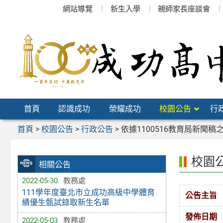
跳
網站導覽
新生入學
親師家長座談會
至
主
要
內
容
區
首頁
認識成功
榮耀成功
校園公告
行
首頁
>
校園公告
>
行政公告
>
依據1100516教育局新聞
校園
相關公告
2022-05-30
教務處
111學年度臺北市立成功高級中學體育
公告主旨
績優生甄試錄取新生名單
發佈日期
2022-05-03
教務處