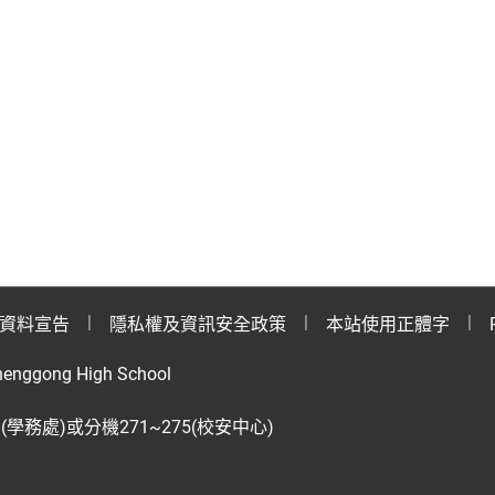
資料宣告
隱私權及資訊安全政策
本站使用正體字
henggong High School
28(學務處)或分機271~275(校安中心)