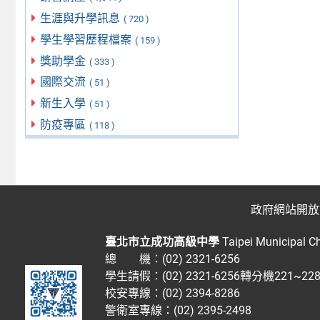
生涯與升學訊息
( 720 )
學生學習歷程檔案
( 159 )
獎助學金
( 333 )
國際交流
( 51 )
新生入學
( 51 )
防疫專區
( 118 )
政府網站開放
臺北市立成功高級中學
Taipei Municipal C
總 機：(02) 2321-6256
學生請假：(02) 2321-6256轉分機221~2
校安專線：(02) 2394-8286
警衛室專線：(02) 2395-2498