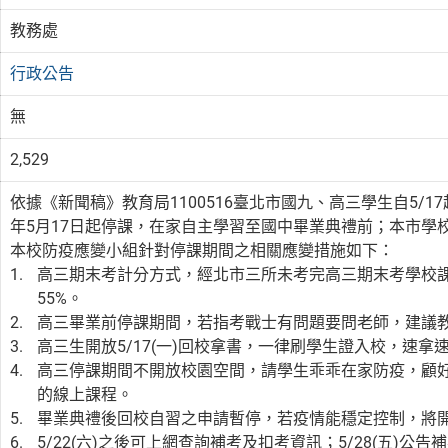
教務處
行政公告
無
2,529
依據《新聞稿》教育局1100516臺北市國九、高三學生自5/1
年5月17日起停課，在家自主學習至國中畢業典禮前；本市學校
本校防疫應變小組針對停課期間之相關應變措施如下：
高三期末考計分方式，經北市三所未考完高三期末考學校課
55%。
高三畢業前停課期間，若指考戰士有問題要問老師，建議
高三生開放5/17(一)回校拿書，一律刷學生證入校，速拿
高三停課期間不開放校園空間，請學生乖乖在家防疫，顧
的線上課程。
畢業典禮後回校自習之申請暫停，若疫情能穩定控制，將
5/22(六)之後可上網查詢補考及扣考資訊；5/28(五)公