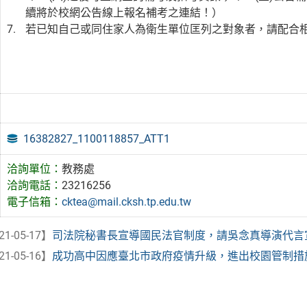
續將於校網公告線上報名補考之連結！）
若已知自己或同住家人為衛生單位匡列之對象者，請配合
16382827_1100118857_ATT1
洽詢單位：
教務處
洽詢電話：
23216256
電子信箱：
cktea@mail.cksh.tp.edu.tw
21-05-17】
司法院秘書長宣導國民法官制度，請吳念真導演代言宣導
21-05-16】
成功高中因應臺北市政府疫情升級，進出校園管制措