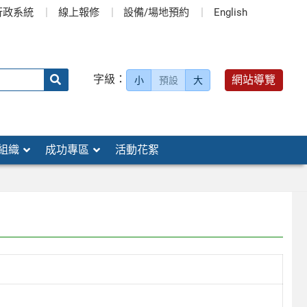
行政系統
線上報修
設備/場地預約
English
送出
字級：
網站導覽
小
預設
大
搜
尋：
組織
成功專區
活動花絮