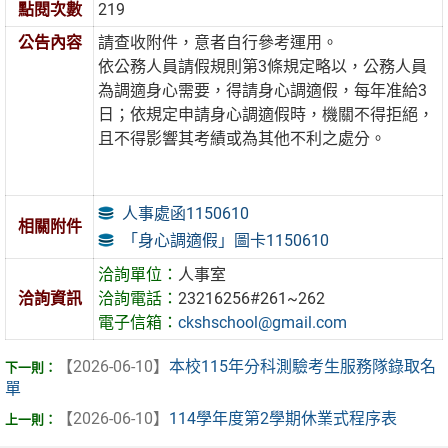
點閱次數
219
公告內容
請查收附件，意者自行參考運用。
依公務人員請假規則第3條規定略以，公務人員
為調適身心需要，得請身心調適假，每年准給3
日；依規定申請身心調適假時，機關不得拒絕，
且不得影響其考績或為其他不利之處分。
人事處函1150610
相關附件
「身心調適假」圖卡1150610
洽詢單位：
人事室
洽詢資訊
洽詢電話：
23216256#261~262
電子信箱：
ckshschool@gmail.com
【2026-06-10】
本校115年分科測驗考生服務隊錄取名
單
【2026-06-10】
114學年度第2學期休業式程序表