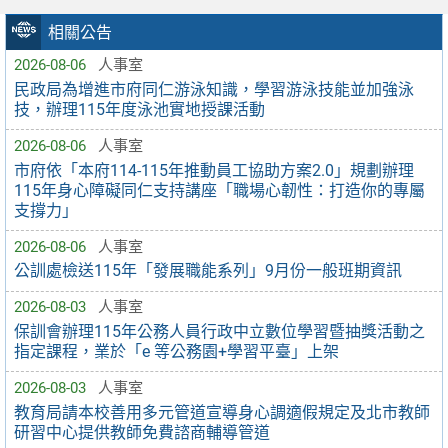
相關公告
2026-08-06
人事室
民政局為增進市府同仁游泳知識，學習游泳技能並加強泳
技，辦理115年度泳池實地授課活動
2026-08-06
人事室
市府依「本府114-115年推動員工協助方案2.0」規劃辦理
115年身心障礙同仁支持講座「職場心韌性：打造你的專屬
支撐力」
2026-08-06
人事室
公訓處檢送115年「發展職能系列」9月份一般班期資訊
2026-08-03
人事室
保訓會辦理115年公務人員行政中立數位學習暨抽獎活動之
指定課程，業於「e 等公務園+學習平臺」上架
2026-08-03
人事室
教育局請本校善用多元管道宣導身心調適假規定及北市教師
研習中心提供教師免費諮商輔導管道