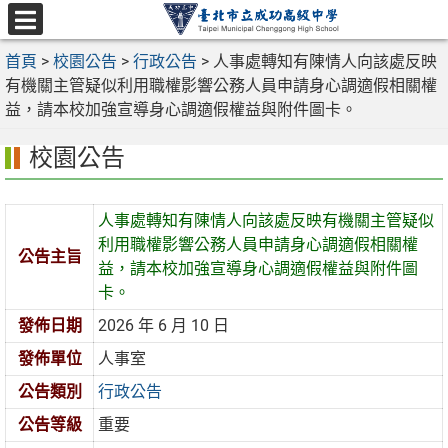
跳
至
選
主
首頁
>
校園公告
>
行政公告
>
人事處轉知有陳情人向該處反映
單
要
有機關主管疑似利用職權影響公務人員申請身心調適假相關權
內
益，請本校加強宣導身心調適假權益與附件圖卡。
容
校園公告
區
人事處轉知有陳情人向該處反映有機關主管疑似
利用職權影響公務人員申請身心調適假相關權
公告主旨
益，請本校加強宣導身心調適假權益與附件圖
卡。
發佈日期
2026 年 6 月 10 日
發佈單位
人事室
公告類別
行政公告
公告等級
重要