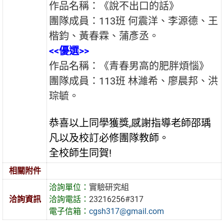
作品名稱：《說不出口的話》
團隊成員：113班 何震洋、李源德、王
楷鈞、黃春霖、蒲彥丞。
<<
優選>>
作品名稱：《青春男高的肥胖煩惱》
團隊成員：113班 林濰希、廖晨邦、洪
琮毓。
恭喜以上同學獲獎,感謝指導老師邵瑀
凡以及校訂必修團隊教師。
全校師生同賀!
相關附件
洽詢單位：
實驗研究組
洽詢資訊
洽詢電話：
23216256#317
電子信箱：
cgsh317@gmail.com