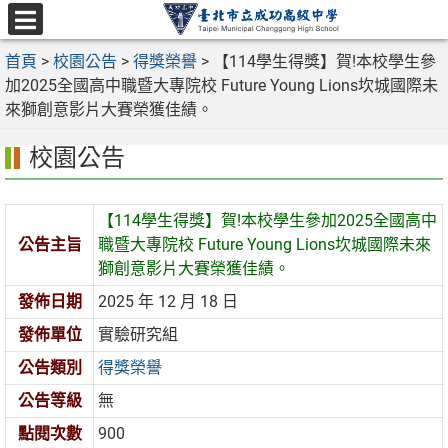
跳
至
選
主
首頁
>
校園公告
>
得獎榮譽
>
【114學生得獎】賀!本校學生參
單
要
加2025全國高中職暨大專院校 Future Young Lions坎城國際未
內
來獅創意影片大賽榮獲佳績。
容
校園公告
區
【114學生得獎】賀!本校學生參加2025全國高中
公告主旨
職暨大專院校 Future Young Lions坎城國際未來
獅創意影片大賽榮獲佳績。
發佈日期
2025 年 12 月 18 日
發佈單位
實驗研究組
公告類別
得獎榮譽
公告等級
無
點閱次數
900