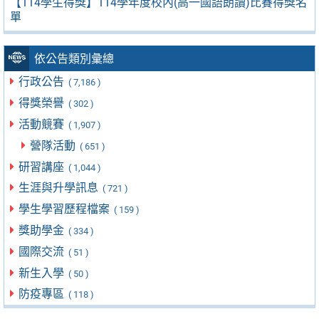
【114學生得獎】114學年度校內(高一國語朗讀)比賽得獎名
單
依公告類別彙總
行政公告
( 7,186 )
得獎榮譽
( 302 )
活動競賽
( 1,907 )
營隊活動
( 651 )
研習講座
( 1,044 )
生涯與升學訊息
( 721 )
學生學習歷程檔案
( 159 )
獎助學金
( 334 )
國際交流
( 51 )
新生入學
( 50 )
防疫專區
( 118 )