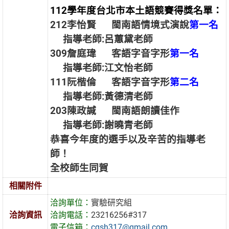
112學年度台北市本土語競賽得獎名單：
212李怡賢 閩南語情境式演說
第一名
指導老師:呂蕙黛老師
309詹庭瑋 客語字音字形
第一名
指導老師:江文怡老師
111阮楷倫 客語字音字形
第二名
指導老師:黃德清老師
203陳政諴 閩南語朗讀佳作
指導老師:謝曉青老師
恭喜今年度的選手以及辛苦的指導老
師！
全校師生同賀
相關附件
洽詢單位：
實驗研究組
洽詢資訊
洽詢電話：
23216256#317
電子信箱：
cgsh317@gmail.com