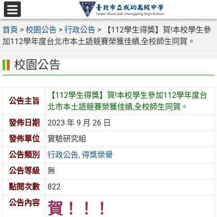
跳
至
選
主
首頁
>
校園公告
>
行政公告
>
【112學生得獎】賀!本校學生參
單
要
加112學年度台北市本土語競賽榮獲佳績,全校師生同賀。
內
校園公告
容
區
【112學生得獎】賀!本校學生參加112學年度台
公告主旨
北市本土語競賽榮獲佳績,全校師生同賀。
發佈日期
2023 年 9 月 26 日
發佈單位
實驗研究組
公告類別
行政公告
,
得獎榮譽
公告等級
無
點閱次數
822
公告內容
賀！！！