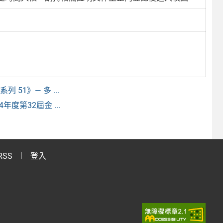
1》— 多 ...
第32屆金 ...
RSS
登入