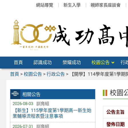
跳
網站導覽
新生入學
親師家長座談會
至
主
要
內
容
區
首頁
認識成功
榮耀成功
校園公告
行
首頁
>
校園公告
>
行政公告
>
【開學】114學年度第1學期
校園
相關公告
2026-08-03
訓育組
【新生】115學年度第1學期高一新生始
公告主旨
業輔導流程表暨注意事項
發佈日期
2026-07-31
訓育組