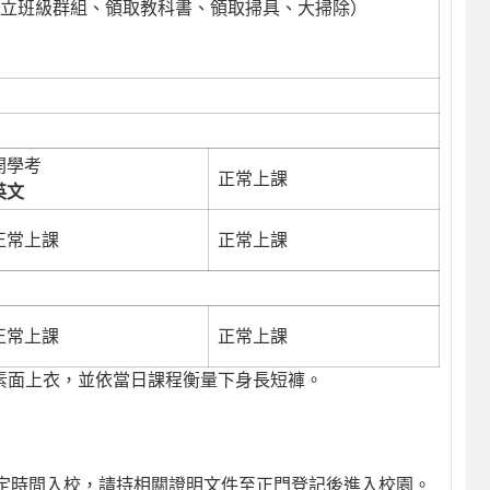
立班級群組、領取教科書、領取掃具、大掃除）
開學考
正常上課
英
文
正常上課
正常上課
正常上課
正常上課
素面上衣，並依當日課程衡量下身長短褲。
定時間入校，請持相關證明文件至正門登記後進入校園。