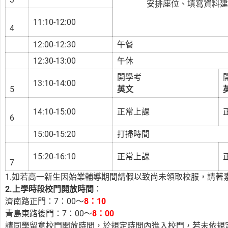
安排座位、填寫資料建
11:10-12:00
4
12:00-12:30
午餐
12:30-13:00
午休
開學考
13:10-14:00
5
英
文
14:10-15:00
正常上課
6
15:00-15:20
打掃時間
15:20-16:10
正常上課
7
1.如若高一新生因始業輔導期間請假以致尚未領取校服，請著
2.上學時段校門開放時間
：
濟南路正門：7：00～
8：10
青島東路後門：7：00～
8：00
請同學留意校門開放時間，於規定時間內進入校門，若未依規