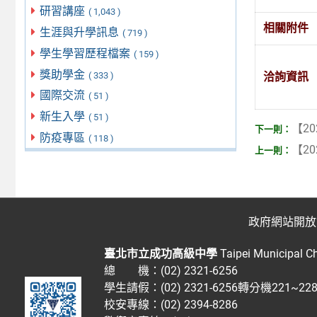
研習講座
( 1,043 )
相關附件
生涯與升學訊息
( 719 )
學生學習歷程檔案
( 159 )
獎助學金
( 333 )
洽詢資訊
國際交流
( 51 )
新生入學
( 51 )
【20
防疫專區
( 118 )
【20
政府網站開放
臺北市立成功高級中學
Taipei Municipal C
總 機：(02) 2321-6256
學生請假：(02) 2321-6256轉分機221~2
校安專線：(02) 2394-8286