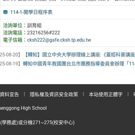
114-1-開學日程序表
洽詢單位：
訓育組
洽詢電話：
23216256#222
電子信箱：
cksh222@gafe.cksh.tp.edu.tw
25-08-20】
【轉知】國立中央大學辦理線上講座:《蓋婭科普講座系列 5
25-08-19】
轉知中國青年救國團台北市團務指導委員會辦理「114年度
資料宣告
隱私權及資訊安全政策
本站使用正體字
henggong High School
28(學務處)或分機271~275(校安中心)