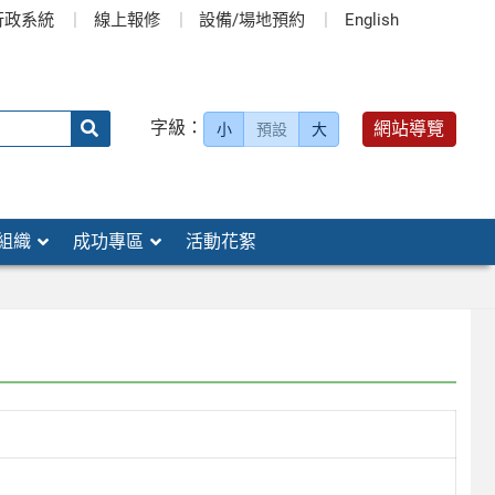
行政系統
線上報修
設備/場地預約
English
送出
字級：
網站導覽
小
預設
大
搜
尋：
組織
成功專區
活動花絮