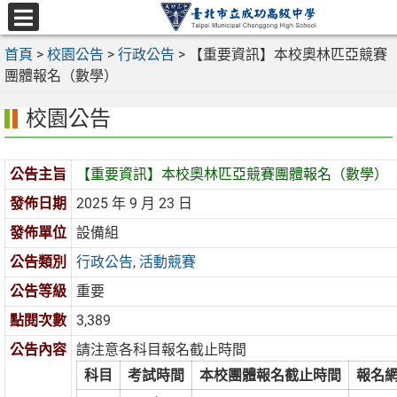
跳
至
選
主
首頁
>
校園公告
>
行政公告
>
【重要資訊】本校奧林匹亞競賽
單
要
團體報名（數學）
內
校園公告
容
區
公告主旨
【重要資訊】本校奧林匹亞競賽團體報名（數學）
發佈日期
2025 年 9 月 23 日
發佈單位
設備組
公告類別
行政公告
,
活動競賽
公告等級
重要
點閱次數
3,389
公告內容
請注意各科目報名截止時間
科目
考試時間
本校團體報名截止時間
報名