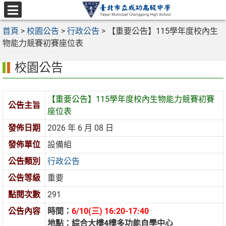
跳
至
選
主
首頁
>
校園公告
>
行政公告
>
【重要公告】115學年度校內生
單
要
物能力競賽初賽座位表
內
校園公告
容
區
【重要公告】115學年度校內生物能力競賽初賽
公告主旨
座位表
發佈日期
2026 年 6 月 08 日
發佈單位
設備組
公告類別
行政公告
公告等級
重要
點閱次數
291
公告內容
時間：
6/10(三) 16:20-17:40
地點：綜合大樓4樓多功能自學中心