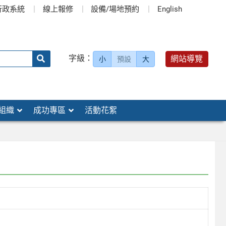
行政系統
線上報修
設備/場地預約
English
送出
字級：
網站導覽
小
預設
大
搜
尋：
組織
成功專區
活動花絮