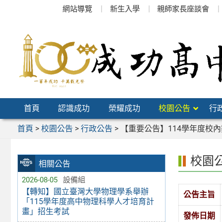
跳
網站導覽
新生入學
親師家長座談會
至
主
要
內
容
區
首頁
認識成功
榮耀成功
校園公告
行
首頁
>
校園公告
>
行政公告
>
【重要公告】114學年度校
校園
相關公告
2026-08-05
設備組
【轉知】國立臺灣大學物理學系舉辦
公告主旨
「115學年度高中物理科學人才培育計
畫」招生考試
發佈日期