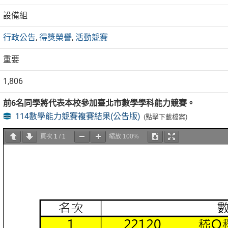
設備組
行政公告
,
得獎榮譽
,
活動競賽
重要
1,806
前6名同學將代表本校參加臺北市數學學科能力競賽。
114數學能力競賽複賽結果(公告版)
(點擊下載檔案)
頁次
1
/
1
縮放
100%