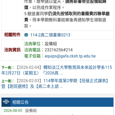
作業，故申請日當天，
請將新書帶至設備組歸
還
，以完成作業程序。
5.驗退書同學
仍須先按領取到的書籍費四聯單繳
費
，待本學期教科書結案後再通知學生領取退
款。
相關附件
114-2高二領書單0213
洽詢單位：
設備組
洽詢資訊
洽詢電話：
23216256#214
電子信箱：
equips@gafe.cksh.tp.edu.tw
【2026-02-04】
轉知淡江大學教育與未來設計學系115
年2月27日（星期五）「2026高 ...
【2026-02-03】
114學年度第2學期【班級正式課表】
暨【跑班選修】及【高二本土語 ...
相關公告
2026-08-05
設備組