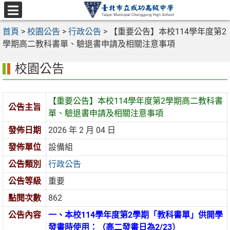
跳
至
選
主
首頁
>
校園公告
>
行政公告
>
【重要公告】本校114學年度第2
單
要
學期高二教科書單、驗退書申請及相關注意事項
內
校園公告
容
區
【重要公告】本校114學年度第2學期高二教科書
公告主旨
單、驗退書申請及相關注意事項
發佈日期
2026 年 2 月 04 日
發佈單位
設備組
公告類別
行政公告
公告等級
重要
點閱次數
862
公告內容
一、
本校114學年度第2學期「教科書單」供開學
發書時使用：（高二發書日為2/23）