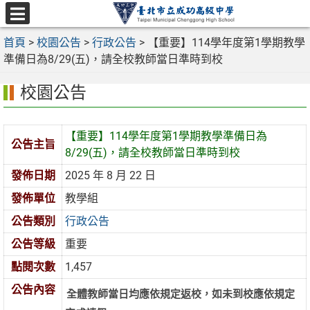
跳
至
選
主
首頁
>
校園公告
>
行政公告
>
【重要】114學年度第1學期教學
單
要
準備日為8/29(五)，請全校教師當日準時到校
內
校園公告
容
區
【重要】114學年度第1學期教學準備日為
公告主旨
8/29(五)，請全校教師當日準時到校
發佈日期
2025 年 8 月 22 日
發佈單位
教學組
公告類別
行政公告
公告等級
重要
點閱次數
1,457
公告內容
全體教師當
日
均應依規定返校，如未到校應依規定