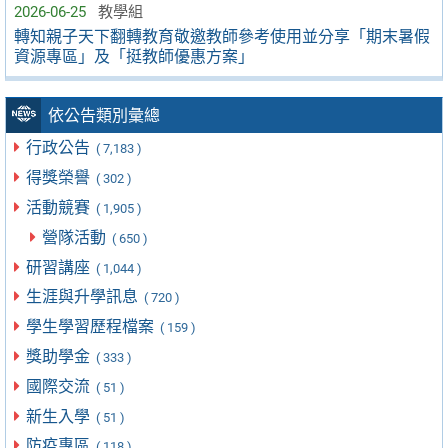
2026-06-25
教學組
轉知親子天下翻轉教育敬邀教師參考使用並分享「期末暑假
資源專區」及「挺教師優惠方案」
依公告類別彙總
行政公告
( 7,183 )
得獎榮譽
( 302 )
活動競賽
( 1,905 )
營隊活動
( 650 )
研習講座
( 1,044 )
生涯與升學訊息
( 720 )
學生學習歷程檔案
( 159 )
獎助學金
( 333 )
國際交流
( 51 )
新生入學
( 51 )
防疫專區
( 118 )