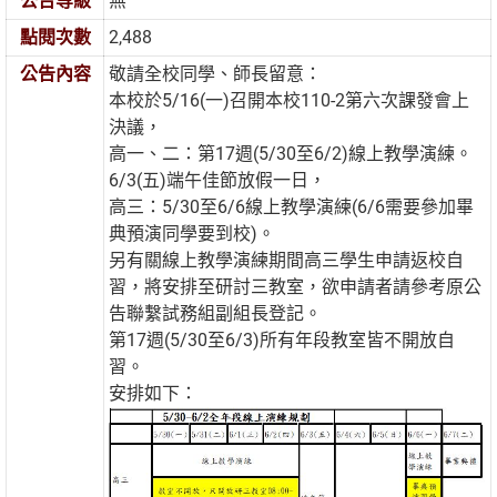
公告等級
無
點閱次數
2,488
公告內容
敬請全校同學、師長留意：
本校於5/16(一)召開本校110-2第六次課發會上
決議，
高一、二：第17週(5/30至6/2)線上教學演練。
6/3(五)端午佳節放假一日，
高三：5/30至6/6線上教學演練(6/6需要參加畢
典預演同學要到校)。
另有關線上教學演練期間高三學生申請返校自
習，將安排至研討三教室，欲申請者請參考原公
告聯繫試務組副組長登記。
第17週(5/30至6/3)所有年段教室皆不開放自
習。
安排如下：