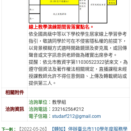
線上教學演練期間皆落實點名。
依全國高級中等以下學校學生居家線上學習參考
指引，敬請同學於可在不侵害隱私權的前提下，
以背景模糊方式適時開啟鏡頭及麥克風，或回傳
聲音或文字訊息供老師做為確實出席參考。
提醒：依北市教資字第11030522322號來文，為
遵守個資法及著作權法相關規定，直播課程未經
授課教師允許不得任意側錄、上傳及轉載網站或
提供第三人。
相關附件
洽詢單位：
教學組
洽詢資訊
洽詢電話：
23216256#212
電子信箱：
studarf212@gmail.com
【2022-05-26】
【轉知】停辦臺北市110學年度服務學