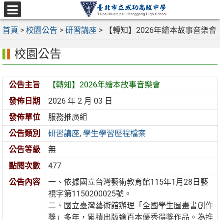
跳
至
選
主
首頁
>
校園公告
>
研習講座
>
【轉知】2026年繪本故事音樂會
單
要
校園公告
內
容
區
公告主旨
【轉知】2026年繪本故事音樂會
發佈日期
2026 年 2 月 03 日
發佈單位
服務推廣組
公告類別
研習講座
,
學生學習歷程檔案
公告等級
無
點閱次數
477
公告內容
一、依據國立台灣藝術教育館115年1月28日藝
視字第1150200025號。
二、國立臺灣藝術館辦理「全國學生圖畫書創作
獎」多年，累積出版逾百本優秀得獎作品。為推