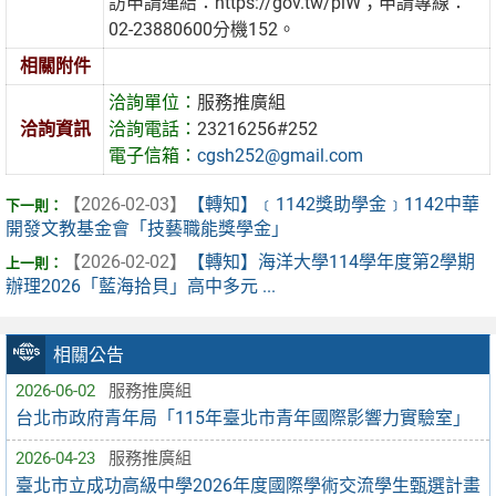
訪申請連結：https://gov.tw/piW；申請專線：
02-23880600分機152。
相關附件
洽詢單位：
服務推廣組
洽詢資訊
洽詢電話：
23216256#252
電子信箱：
cgsh252@gmail.com
【2026-02-03】
【轉知】﹝1142獎助學金﹞1142中華
開發文教基金會「技藝職能獎學金」
【2026-02-02】
【轉知】海洋大學114學年度第2學期
辦理2026「藍海拾貝」高中多元 ...
相關公告
2026-06-02
服務推廣組
台北市政府青年局「115年臺北市青年國際影響力實驗室」
2026-04-23
服務推廣組
臺北市立成功高級中學2026年度國際學術交流學生甄選計畫