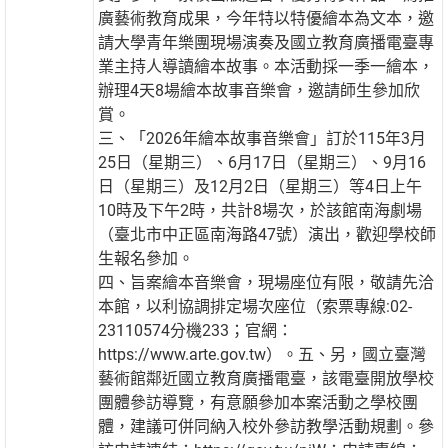
廣藝術教育成果，今年特以特優繪本為文本，邀
請大學青年樂團現場演奏及國立教育廣播電臺專
業主持人導讀繪本故事。本活動採一季一繪本，
辦理4天8場繪本故事音樂會，邀請師生參加欣
賞。
三、「2026年繪本故事音樂會」訂於115年3月
25日（星期三）、6月17日（星期三）、9月16
日（星期三）及12月2日（星期三）等4日上午
10時及下午2時，共計8場次，於該館南海劇場
（臺北市中正區南海路47號）演出，歡迎學校師
生報名參加。
四、旨案繪本音樂會，現場座位有限，敬請先洽
本館，以利協調排定場次座位（索票專線:02-
23110574分機233；官網：
https://www.arte.gov.tw）。五、另，國立臺灣
藝術館鄰近國立教育廣播電臺，該電臺開放學校
團體參訪導覽，有意願參加本案活動之學校團
體，建議可併同納入校外參訪教學活動規劃。參