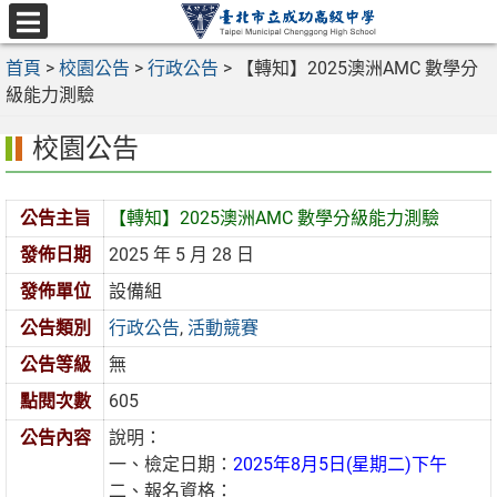
跳
至
選
主
首頁
>
校園公告
>
行政公告
>
【轉知】2025澳洲AMC 數學分
單
要
級能力測驗
內
校園公告
容
區
公告主旨
【轉知】2025澳洲AMC 數學分級能力測驗
發佈日期
2025 年 5 月 28 日
發佈單位
設備組
公告類別
行政公告
,
活動競賽
公告等級
無
點閱次數
605
公告內容
說明：
一、檢定日期：
2025年8月5日(星期二)下午
二、報名資格：