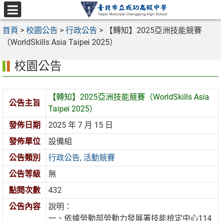
跳
至
選
主
首頁
>
校園公告
>
行政公告
>
【轉知】2025亞洲技能競賽
單
要
（WorldSkills Asia Taipei 2025）
內
校園公告
容
區
【轉知】2025亞洲技能競賽（WorldSkills Asia
公告主旨
Taipei 2025）
發佈日期
2025 年 7 月 15 日
發佈單位
設備組
公告類別
行政公告
,
活動競賽
公告等級
無
點閱次數
432
公告內容
說明：
一、依據勞動部勞動力發展署技能檢定中心114