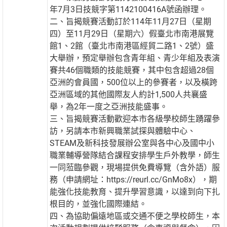
年7月3日技競字第1142100416A號函辦理。
二、旨揭競賽活動訂於114年11月27日（星期
四）至11月29日（星期六）假臺北市南港展覽
館1、2館（臺北市南港區經貿二路1、2號）盛
大舉辦，預定舉辦包含青年組、青少年組及表演
賽共46個職類的技能競賽，其中包含超過28個
亞洲的會員國，500位以上的參賽者，以及橫跨
亞洲區域的其他國際友人約計1,500人共襄盛
舉，為2年一度之亞洲技能盛事。
三、旨揭競賽活動歡迎本市各級學校師生踴躍參
訪，另請本市新興職業試探與體驗中心、
STEAM及新科技發展辦公室與各中心及國中小
職業輔導營隊結合課程安排學生戶外教學，師生
一同蒞臨參觀，現場提供免費導覽（含外語）服
務（申請網址：https://reurl.cc/GnMo8x），期
能強化技能教育、提升學習意識，以達到向下扎
根目的，並強化國際連結。
四、為協助偏遠地區或交通不便之學校師生，本