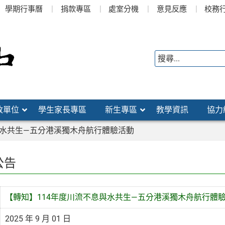
學期行事曆
捐款專區
處室分機
意見反應
校務
政單位
學生家長專區
新生專區
教學資訊
協力
與水共生—五分港溪獨木舟航行體驗活動
公告
【轉知】114年度川流不息與水共生—五分港溪獨木舟航行體
2025 年 9 月 01 日