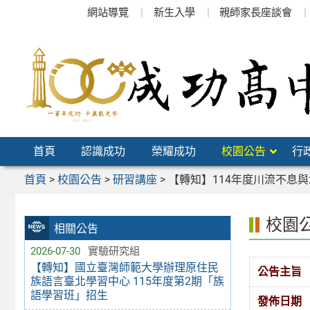
跳
網站導覽
新生入學
親師家長座談會
至
主
要
內
容
區
首頁
認識成功
榮耀成功
校園公告
行
首頁
>
校園公告
>
研習講座
>
【轉知】114年度川流不息
校園
相關公告
2026-07-30
實驗研究組
【轉知】國立臺灣師範大學辦理原住民
公告主旨
族語言臺北學習中心 115年度第2期「族
語學習班」招生
發佈日期