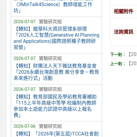
（3MinTalk4Science）教師增能工作
坊」
相關附件
2026-07-07
實驗研究組
【轉知】龍華科大資訊管理系辦理
洽詢資訊
「2026人工智慧(Generative AI Planning
and Applications)國際證照種子教師研
習營」
【20
2026-07-07
實驗研究組
【20
【轉知】財團法人天下雜誌教育基金會
「2026永續台灣創意教 案分享會－教育
未來進行式」活動
2026-07-07
實驗研究組
【轉知】教育部國民及學前教育署補助
「115上半年高級中等學 校編制內教師
參加本土語能力認證中高級以上報名
費」
2026-07-06
實驗研究組
【轉知】「2026年(第五屆)TCCA社會創