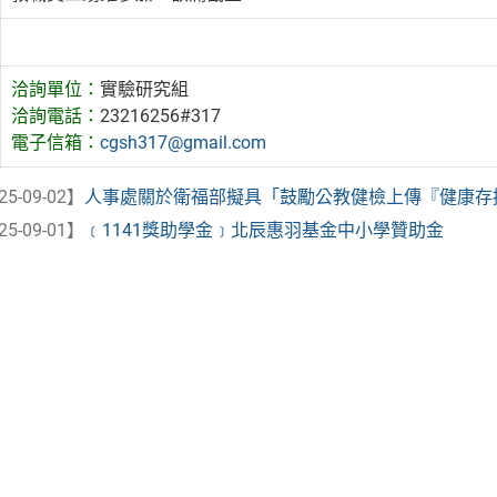
洽詢單位：
實驗研究組
洽詢電話：
23216256#317
電子信箱：
cgsh317@gmail.com
25-09-02】
人事處關於衛福部擬具「鼓勵公教健檢上傳『健康存摺』
25-09-01】
﹝1141獎助學金﹞北辰惠羽基金中小學贊助金