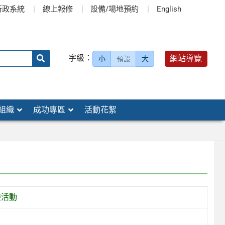
行政系統
線上報修
設備/場地預約
English
送出
字級：
網站導覽
小
預設
大
搜
尋：
組織
成功專區
活動花絮
驗活動