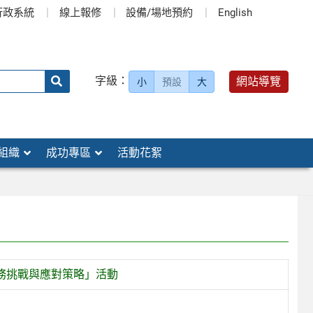
行政系統
線上報修
設備/場地預約
English
送出
字級：
網站導覽
小
預設
大
搜
尋：
組織
成功專區
活動花絮
實務挑戰與應對策略」活動