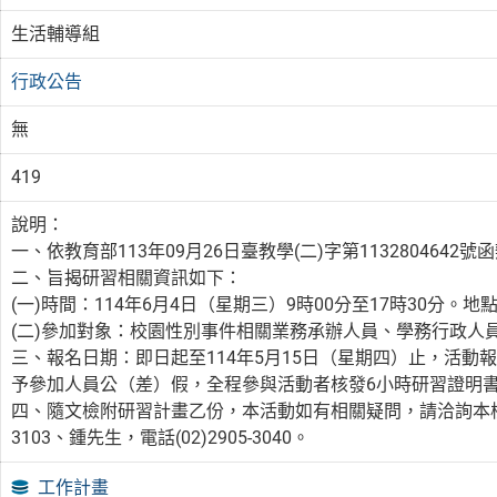
生活輔導組
行政公告
無
419
說明：
一、依教育部113年09月26日臺教學(二)字第1132804642號
二、旨揭研習相關資訊如下：
(一)時間：114年6月4日（星期三）9時00分至17時30分。
(二)參加對象：校園性別事件相關業務承辦人員、學務行政人員
三、報名日期：即日起至114年5月15日（星期四）止，活動報名網址：htt
予參加人員公（差）假，全程參與活動者核發6小時研習證明
四、隨文檢附研習計畫乙份，本活動如有相關疑問，請洽詢本校學
3103、鍾先生，電話(02)2905-3040。
工作計畫