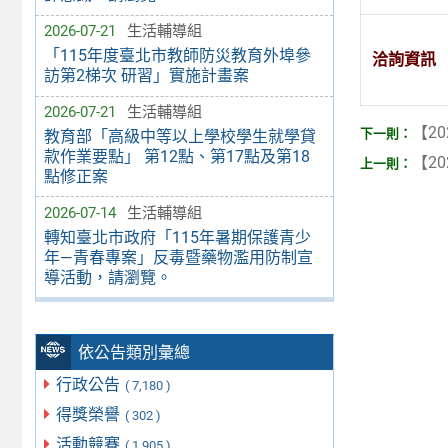
2026-07-21
生活輔導組
「115年度臺北市教師防災教育外埠參
洽詢資訊
訪第2梯次 研習」實施計畫案
2026-07-21
生活輔導組
【20
教育部「高級中等以上學校學生就學貸
款作業要點」 第12點、第17點及第18
【20
點修正案
2026-07-14
生活輔導組
轉知臺北市政府「115年暑期保護青少
年—青春專案」反毒暨藥物濫用防制宣
導活動，請瀏覽。
依公告類別彙總
行政公告
( 7,180 )
得獎榮譽
( 302 )
活動競賽
( 1,905 )