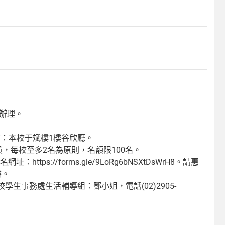
函辦理。
地點：本校于斌樓1樓谷欣廳。
，每校至多2名為原則，名額限100名。
ps://forms.gle/9LoRg6bNSXtDsWrH8。請惠
書。
生事務處生活輔導組：鄧小姐，電話(02)2905-