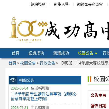
跳
網站導覽
新生入學
親師家長座談會
至
主
要
內
容
區
首頁
認識成功
榮耀成功
校園公告
行
首頁
>
校園公告
>
行政公告
>
【轉知】114年度大專校院
校園
相關公告
2026-08-04
生活輔導組
115學年度 學生請假注意事項（請務必
公告主旨
留意每學期截止時間）
發佈日期
2026-07-31
生活輔導組