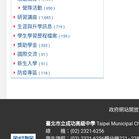
營隊活動
( 650 )
研習講座
( 1,043 )
生涯與升學訊息
( 719 )
學生學習歷程檔案
( 159 )
獎助學金
( 333 )
國際交流
( 51 )
新生入學
( 51 )
防疫專區
( 118 )
政府網站開放
臺北市立成功高級中學
Taipei Municipal C
總 機：(02) 2321-6256
學生請假：(02) 2321-6256轉分機221~2