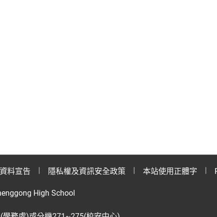
資料宣告
隱私權及資訊安全政策
本站使用正體字
henggong High School
28(學務處)或分機271~275(校安中心)