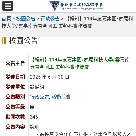
跳
至
選
主
首頁
>
校園公告
>
行政公告
>
【轉知】114年友嘉集團/虎尾科
單
要
技大學/雲嘉南分署全國工 業類科實作競賽
內
校園公告
容
區
【轉知】114年友嘉集團/虎尾科技大學/雲嘉南
公告主旨
分署全國工 業類科實作競賽
發佈日期
2025 年 6 月 30 日
發佈單位
設備組
公告類別
行政公告
,
活動競賽
公告等級
無
點閱次數
346
公告內容
說明：
一、為達產學合作向下扎根、對焦企業以及人才