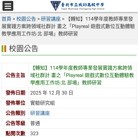
跳
至
選
主
首頁
>
校園公告
>
研習講座
>
【轉知】114學年度教師專業發
單
要
展實踐方案跨領域社群計 畫之「Playreal 遊戲式數位互動體驗
內
教學應用工作坊-北 部場」教師研習
容
校園公告
區
【轉知】114學年度教師專業發展實踐方案跨領
公告主旨
域社群計 畫之「Playreal 遊戲式數位互動體驗教
學應用工作坊-北 部場」教師研習
發佈日期
2025 年 12 月 30 日
發佈單位
實驗研究組
公告類別
研習講座
公告等級
普通
點閱次數
323