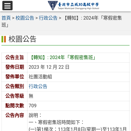
跳
至
選
主
首頁
>
校園公告
>
行政公告
>
【轉知】: 2024年「寒假密集
單
要
班」
內
校園公告
容
區
公告主旨
【轉知】: 2024年「寒假密集班」
發佈日期
2023 年 12 月 22 日
發佈單位
社團活動組
公告類別
行政公告
公告等級
無
點閱次數
709
公告內容
說明：
一、寒假密集班時間如下：
(一)第1梯次：113年1月8日(星期一)至113年1月