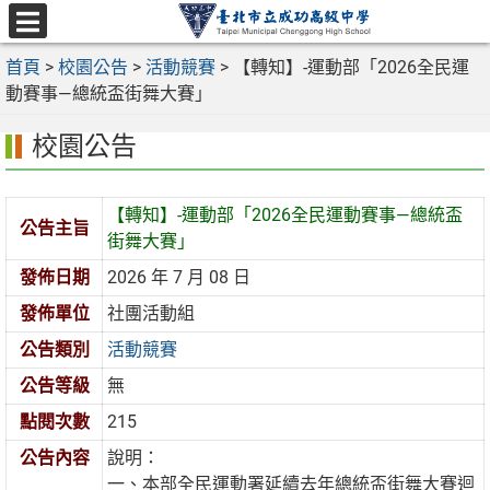
跳
至
選
主
首頁
>
校園公告
>
活動競賽
>
【轉知】-運動部「2026全民運
單
要
動賽事—總統盃街舞大賽」
內
校園公告
容
區
【轉知】-運動部「2026全民運動賽事—總統盃
公告主旨
街舞大賽」
發佈日期
2026 年 7 月 08 日
發佈單位
社團活動組
公告類別
活動競賽
公告等級
無
點閱次數
215
公告內容
說明：
一、本部全民運動署延續去年總統盃街舞大賽迴