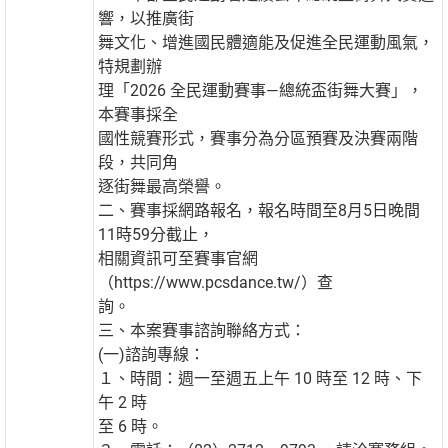
響，以推廣街
舞文化、增進國民體適能及促進全民運動風氣，
特規劃辦
理「2026 全民運動賽事—總統盃街舞大賽」，
本賽事採全
國性競賽形式，賽事分為分區預賽及決賽兩階
段，共同角
逐街舞最高榮譽。
二、賽事採網路報名，報名時間至8月5日晚間
11時59分截止，
相關資訊可至賽事官網
（https://www.pcsdance.tw/）查
詢。
三、本案賽事諮詢聯絡方式：
(一)諮詢專線：
１、時間：週一至週五上午 10 時至 12 時、下
午 2 時
至 6 時。