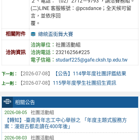
２、電話：（02）2712－9793 ，請洽賽務組。
(二)LINE 客服帳號：@pcsdance；全天候可留
言，並依序回
覆。
相關附件
總統盃街舞大賽
洽詢單位：
社團活動組
洽詢資訊
洽詢電話：
23216256#225
電子信箱：
studarf225@gafe.cksh.tp.edu.tw
【2026-07-08】
【公告】114學年度社團評鑑結果
【2026-07-08】
115學年度學生社團招生資訊
相關公告
2026-08-05
社團活動組
【轉知】-臺南青年志工中心舉辦之 「年度主題式服務方
案：漫遊古都走讀在400年後」
2026-08-03
社團活動組