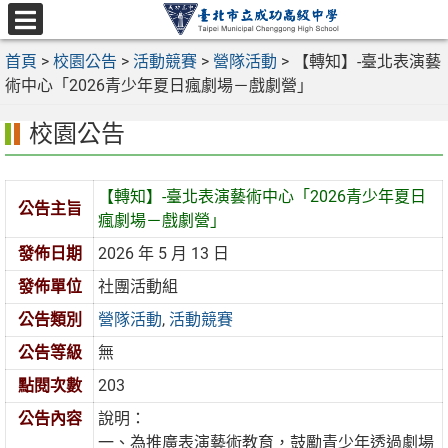
跳
至
選
主
首頁
>
校園公告
>
活動競賽
>
營隊活動
>
【轉知】-臺北表演藝
單
要
術中心「2026青少年夏日瘋劇場－戲劇營」
內
校園公告
容
區
【轉知】-臺北表演藝術中心「2026青少年夏日
公告主旨
瘋劇場－戲劇營」
發佈日期
2026 年 5 月 13 日
發佈單位
社團活動組
公告類別
營隊活動
,
活動競賽
公告等級
無
點閱次數
203
公告內容
說明：
一、為推廣表演藝術教育，鼓勵青少年透過劇場