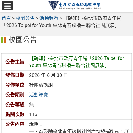
跳
至
選
主
首頁
>
校園公告
>
活動競賽
>
【轉知】-臺北市政府青年局
單
要
「2026 Taipei for Youth 臺北青春聯播— 聯合社團展演」
內
校園公告
容
區
【轉知】-臺北市政府青年局「2026 Taipei for
公告主旨
Youth 臺北青春聯播— 聯合社團展演」
發佈日期
2026 年 6 月 30 日
發佈單位
社團活動組
公告類別
活動競賽
公告等級
無
點閱次數
116
公告內容
說明：
一、為鼓勵臺北青年透過社團活動發揮創意，展