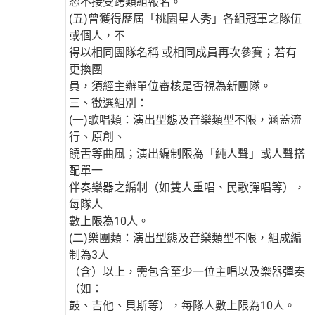
恕不接受跨類組報名。
(五)曾獲得歷屆「桃園星人秀」各組冠軍之隊伍
或個人，不
得以相同團隊名稱 或相同成員再次參賽；若有
更換團
員，須經主辦單位審核是否視為新團隊。
三、徵選組別：
(一)歌唱類：演出型態及音樂類型不限，涵蓋流
行、原創、
饒舌等曲風；演出編制限為「純人聲」或人聲搭
配單一
伴奏樂器之編制（如雙人重唱、民歌彈唱等），
每隊人
數上限為10人。
(二)樂團類：演出型態及音樂類型不限，組成編
制為3人
（含）以上，需包含至少一位主唱以及樂器彈奏
（如：
鼓、吉他、貝斯等），每隊人數上限為10人。