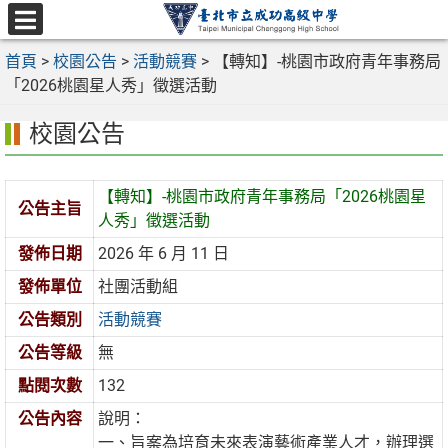
跳
至
選
主
首頁
>
校園公告
>
活動競賽
>
【轉知】-桃園市政府青年事務局
單
要
「2026桃園星人秀」徵選活動
內
校園公告
容
區
【轉知】-桃園市政府青年事務局「2026桃園星
公告主旨
人秀」徵選活動
發佈日期
2026 年 6 月 11 日
發佈單位
社團活動組
公告類別
活動競賽
公告等級
無
點閱次數
132
公告內容
說明：
一、旨案為培育未來表演藝術產業人才，辦理選