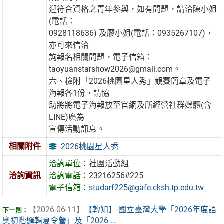
迎符合資格之青年參與，如有問題，請洽陳小姐
(電話：
0928118636) 及廖小姐(電話：0935267107)，
亦可來信洽
詢報名相關問題，電子信箱：
taoyuanstarshow2026@gmail.com。
六、檢附「2026桃園星人秀」競賽簡章及電子
海報各1份，請協
助將將電子海報放至官網及所經營社群媒體(含
LINE)廣為
宣傳活動訊息。
相關附件
2026桃園星人秀
洽詢單位：
社團活動組
洽詢資訊
洽詢電話：
23216256#225
電子信箱：
studarf225@gafe.cksh.tp.edu.tw
【2026-06-11】
【轉知】-國立臺灣大學「2026年度語
奧初階邏輯夏令營」及「2026 ...