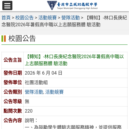
跳
至
選
主
首頁
>
校園公告
>
活動競賽
>
營隊活動
>
【轉知】-林口長庚紀
單
要
念醫院2026年暑假高中職以上志願服務體 驗活動
內
校園公告
容
區
【轉知】-林口長庚紀念醫院2026年暑假高中職以
公告主旨
上志願服務體 驗活動
發佈日期
2026 年 6 月 04 日
發佈單位
社團活動組
公告類別
營隊活動
,
活動競賽
公告等級
無
點閱次數
220
公告內容
說明：
一、為鼓勵學生體驗志願服務精神，並提供服務