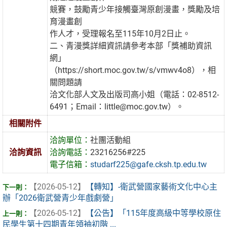
競賽，鼓勵青少年接觸臺灣原創漫畫，獎勵及培
育漫畫創
作人才，受理報名至115年10月2日止。
二、青漫獎詳細資訊請參考本部「獎補助資訊
網」
（https://short.moc.gov.tw/s/vmwv4o8），相
關問題請
洽文化部人文及出版司高小姐（電話：02-8512-
6491；Email：little@moc.gov.tw）。
相關附件
洽詢單位：
社團活動組
洽詢資訊
洽詢電話：
23216256#225
電子信箱：
studarf225@gafe.cksh.tp.edu.tw
【2026-05-12】
【轉知】-衛武營國家藝術文化中心主
辦「2026衛武營青少年戲劇營」
【2026-05-12】
【公告】「115年度高級中等學校原住
民學生第十四期青年領袖初階 ...