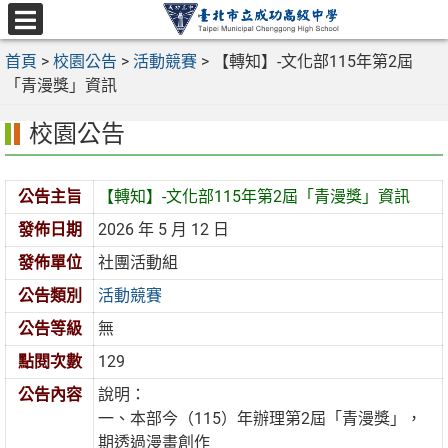
跳
至
選
主
首頁
>
校園公告
>
活動競賽
>
【轉知】-文化部115年第2屆
單
要
「青漫獎」資訊
內
校園公告
容
區
公告主旨
【轉知】-文化部115年第2屆「青漫獎」資訊
發佈日期
2026 年 5 月 12 日
發佈單位
社團活動組
公告類別
活動競賽
公告等級
無
點閱次數
129
公告內容
說明：
一、本部今（115）年辦理第2屆「青漫獎」，
期透過漫畫創作