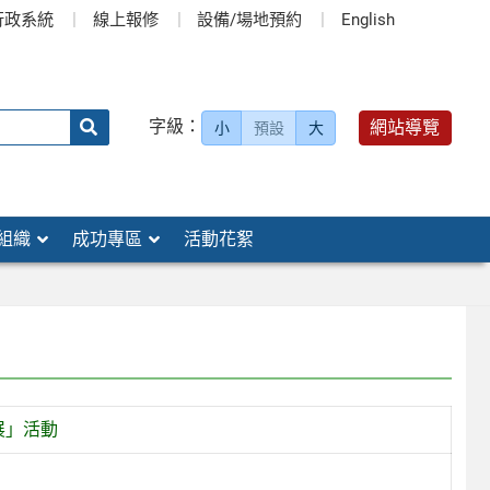
行政系統
線上報修
設備/場地預約
English
送出
字級：
網站導覽
小
預設
大
搜
尋：
組織
成功專區
活動花絮
展」活動