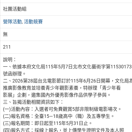
社團活動組
營隊活動
,
活動競賽
無
211
說明：
一、依據本府文化局115年5月7日北市文化藝術字第11530173
號函辦理。
二、2026第28屆台北電影節訂於115年6月26日開幕，文化局
推廣影像教育並培養青少年觀影素養，特辦理「青少年看
影展」企劃，邀集國內外優秀影像作品供學子參與。
三、旨揭活動相關資訊如下：
(一)活動內容：入選者可免費觀賞5部非限制級電影場次。
(二)報名資格：全臺15—18歲高中（職）及五專學生。
(三)報名期間：即日起至115年5月31日止。
(四)報名方式：採線上報名，並上傳學生證明文件及本人照