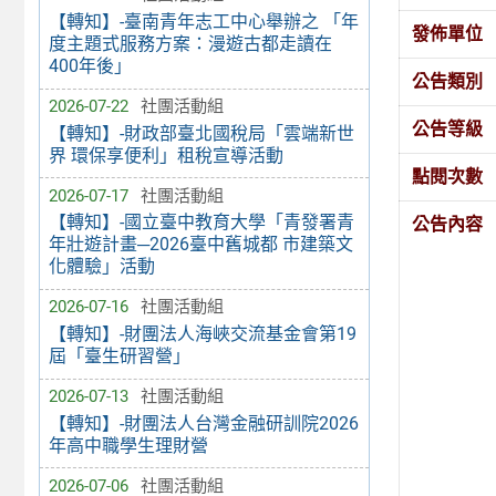
【轉知】-臺南青年志工中心舉辦之 「年
發佈單位
度主題式服務方案：漫遊古都走讀在
400年後」
公告類別
2026-07-22
社團活動組
公告等級
【轉知】-財政部臺北國稅局「雲端新世
界 環保享便利」租稅宣導活動
點閱次數
2026-07-17
社團活動組
【轉知】-國立臺中教育大學「青發署青
公告內容
年壯遊計畫─2026臺中舊城都 市建築文
化體驗」活動
2026-07-16
社團活動組
【轉知】-財團法人海峽交流基金會第19
屆「臺生研習營」
2026-07-13
社團活動組
【轉知】-財團法人台灣金融研訓院2026
年高中職學生理財營
2026-07-06
社團活動組