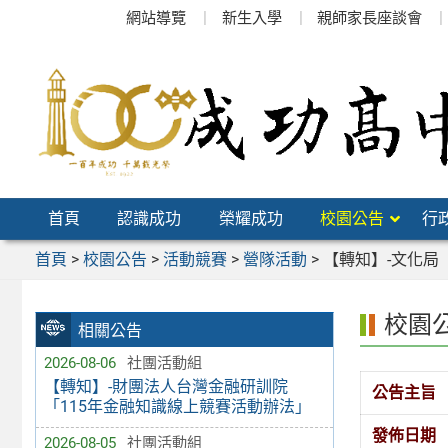
跳
網站導覽
新生入學
親師家長座談會
至
主
要
內
容
區
首頁
認識成功
榮耀成功
校園公告
行
首頁
>
校園公告
>
活動競賽
>
營隊活動
>
【轉知】-文化局
校園
相關公告
2026-08-06
社團活動組
【轉知】-財團法人台灣金融研訓院
公告主旨
「115年金融知識線上競賽活動辦法」
發佈日期
2026-08-05
社團活動組