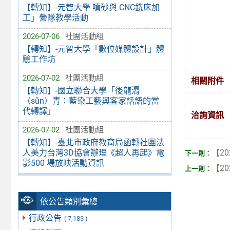
【轉知】-元智大學 噴砂與 CNC銑床加
工」營隊教學活動
2026-07-06
社團活動組
【轉知】-元智大學「數位媒體設計」體
驗工作坊
2026-07-02
社團活動組
相關附件
【轉知】-國立聯合大學「後龍漘
（sǔn）青：藍染工藝與客家話語的當
代轉譯」
洽詢資訊
2026-07-02
社團活動組
【轉知】-臺北市政府教育局函轉社團法
人美力台灣3D協會辦理《超人再起》電
【20
影500 場放映活動資訊
【20
依公告類別彙總
行政公告
( 7,183 )