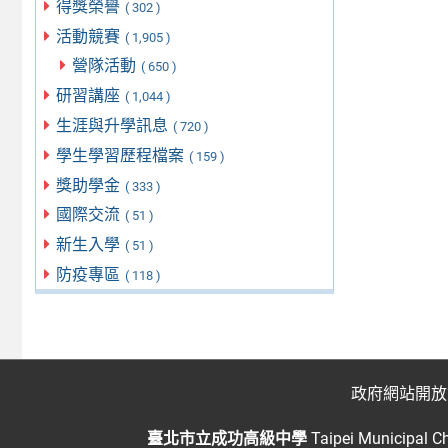
得獎榮譽
( 302 )
活動競賽
( 1,905 )
營隊活動
( 650 )
研習講座
( 1,044 )
生涯與升學訊息
( 720 )
學生學習歷程檔案
( 159 )
獎助學金
( 333 )
國際交流
( 51 )
新生入學
( 51 )
防疫專區
( 118 )
政府網站開放
臺北市立成功高級中學
Taipei Municipal C