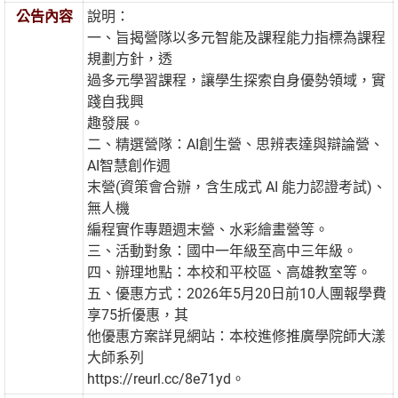
公告內容
說明：
一、旨揭營隊以多元智能及課程能力指標為課程
規劃方針，透
過多元學習課程，讓學生探索自身優勢領域，實
踐自我興
趣發展。
二、精選營隊：AI創生營、思辨表達與辯論營、
AI智慧創作週
末營(資策會合辦，含生成式 AI 能力認證考試)、
無人機
編程實作專題週末營、水彩繪畫營等。
三、活動對象：國中一年級至高中三年級。
四、辦理地點：本校和平校區、高雄教室等。
五、優惠方式：2026年5月20日前10人團報學費
享75折優惠，其
他優惠方案詳見網站：本校進修推廣學院師大漾
大師系列
https://reurl.cc/8e71yd。