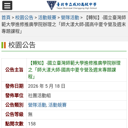
跳
至
選
主
首頁
>
校園公告
>
活動競賽
>
營隊活動
>
【轉知】-國立臺灣師
單
要
範大學進修推廣學院辦理之「師大漾大師-國高中夏令營及週末
內
專題課程」
容
校園公告
區
【轉知】-國立臺灣師範大學進修推廣學院辦理
公告主旨
之「師大漾大師-國高中夏令營及週末專題課
程」
發佈日期
2026 年 5 月 18 日
發佈單位
社團活動組
公告類別
營隊活動
,
活動競賽
公告等級
無
點閱次數
158