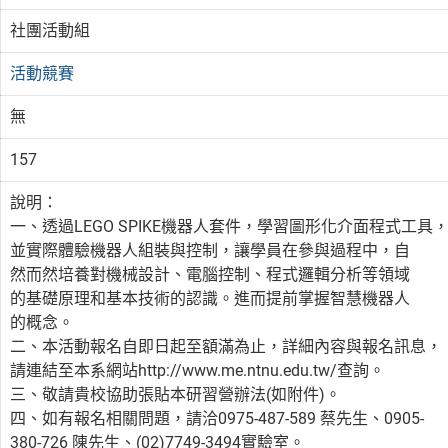
社團活動組
活動競賽
無
157
說明：
一、透過LEGO SPIKE機器人套件，學習圖形化介面程式工具
並實際體驗機器人組裝與控制，讓學員在參與過程中，自
然而然培養對機械設計、電腦控制、程式邏輯分析等領域
的基礎原理和基本技術的認識。進而提前掌握智慧機器人
的概念。
二、本活動報名自即日起至額滿為止，詳細內容與報名訊息，
請連結至本系網站http://www.me.ntnu.edu.tw/查詢。
三、敬請貴校協助張貼本研習營辦法(如附件)。
四、如有報名相關問題，請洽0975-487-589 蔡先生、0905-
380-726 陳先生、(02)7749-3494實驗室。