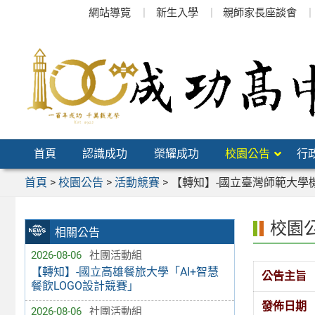
跳
網站導覽
新生入學
親師家長座談會
至
主
要
內
容
區
首頁
認識成功
榮耀成功
校園公告
行
首頁
>
校園公告
>
活動競賽
>
【轉知】-國立臺灣師範大學
校園
相關公告
2026-08-06
社團活動組
【轉知】-國立高雄餐旅大學「AI+智慧
公告主旨
餐飲LOGO設計競賽」
發佈日期
2026-08-06
社團活動組