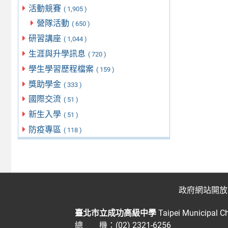
活動競賽
( 1,905 )
營隊活動
( 650 )
研習講座
( 1,044 )
生涯與升學訊息
( 720 )
學生學習歷程檔案
( 159 )
獎助學金
( 333 )
國際交流
( 51 )
新生入學
( 51 )
防疫專區
( 118 )
政府網站開放
臺北市立成功高級中學
Taipei Municipal C
總 機：(02) 2321-6256