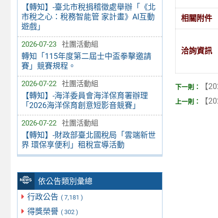
【轉知】-臺北市稅捐稽徵處舉辦「《北
市稅之心：稅務智能管 家計畫》AI互動
相關附件
遊戲」
2026-07-23
社團活動組
洽詢資訊
轉知「115年度第二屆士中盃拳擊邀請
賽」競賽規程。
2026-07-22
社團活動組
【20
【轉知】-海洋委員會海洋保育署辦理
【20
「2026海洋保育創意短影音競賽」
2026-07-22
社團活動組
【轉知】-財政部臺北國稅局「雲端新世
界 環保享便利」租稅宣導活動
依公告類別彙總
行政公告
( 7,181 )
得獎榮譽
( 302 )