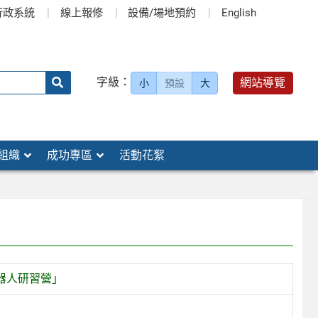
行政系統
線上報修
設備/場地預約
English
送出
字級：
網站導覽
小
預設
大
搜
尋：
組織
成功專區
活動花絮
器人研習營」