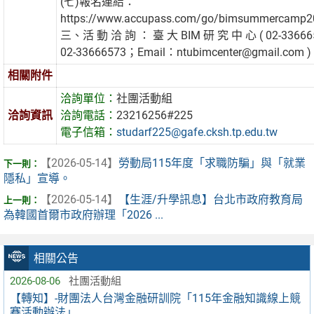
(七)報名連結：
https://www.accupass.com/go/bimsummercamp
三、活 動 洽 詢 ： 臺 大 BIM 研 究 中 心 ( 02-3366
02-33666573；Email：ntubimcenter@gmail.com 
相關附件
洽詢單位：
社團活動組
洽詢資訊
洽詢電話：
23216256#225
電子信箱：
studarf225@gafe.cksh.tp.edu.tw
【2026-05-14】
勞動局115年度「求職防騙」與「就業
隱私」宣導。
【2026-05-14】
【生涯/升學訊息】台北市政府教育局
為韓國首爾市政府辦理「2026 ...
相關公告
2026-08-06
社團活動組
【轉知】-財團法人台灣金融研訓院「115年金融知識線上競
賽活動辦法」