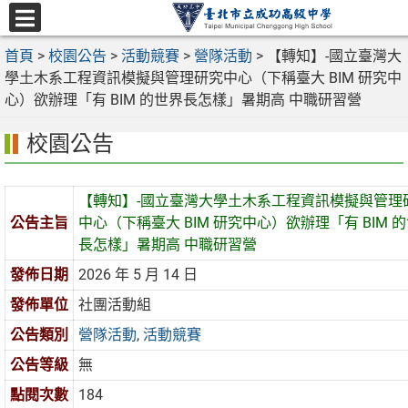
跳
至
選
主
首頁
>
校園公告
>
活動競賽
>
營隊活動
>
【轉知】-國立臺灣大
單
要
學土木系工程資訊模擬與管理研究中心（下稱臺大 BIM 研究中
內
心）欲辦理「有 BIM 的世界長怎樣」暑期高 中職研習營
容
校園公告
區
【轉知】-國立臺灣大學土木系工程資訊模擬與管理
公告主旨
中心（下稱臺大 BIM 研究中心）欲辦理「有 BIM 
長怎樣」暑期高 中職研習營
發佈日期
2026 年 5 月 14 日
發佈單位
社團活動組
公告類別
營隊活動
,
活動競賽
公告等級
無
點閱次數
184