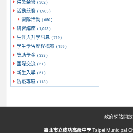
得獎榮譽
( 302 )
活動競賽
( 1,905 )
營隊活動
( 650 )
研習講座
( 1,043 )
生涯與升學訊息
( 719 )
學生學習歷程檔案
( 159 )
獎助學金
( 333 )
國際交流
( 51 )
新生入學
( 51 )
防疫專區
( 118 )
政府網站開放
臺北市立成功高級中學
Taipei Municipal C