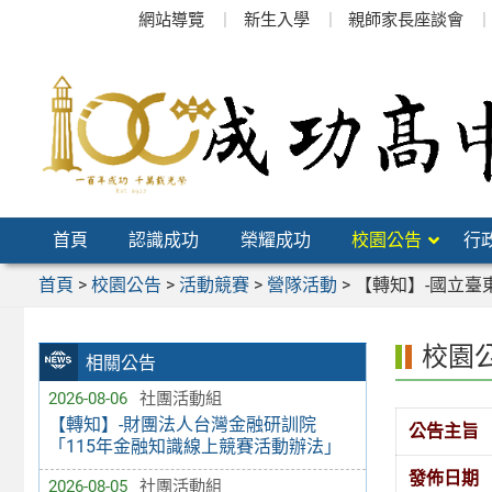
跳
網站導覽
新生入學
親師家長座談會
至
主
要
內
容
區
首頁
認識成功
榮耀成功
校園公告
行
首頁
>
校園公告
>
活動競賽
>
營隊活動
>
【轉知】-國立臺
校園
相關公告
2026-08-06
社團活動組
【轉知】-財團法人台灣金融研訓院
公告主旨
「115年金融知識線上競賽活動辦法」
發佈日期
2026-08-05
社團活動組