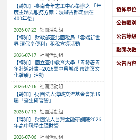
【轉知】-臺南青年志工中心舉辦之 「年
發佈單位
度主題式服務方案：漫遊古都走讀在
400年後」
公告類別
2026-07-22
社團活動組
公告等級
【轉知】-財政部臺北國稅局「雲端新世
界 環保享便利」租稅宣導活動
點閱次數
2026-07-17
社團活動組
【轉知】-國立臺中教育大學「青發署青
公告內容
年壯遊計畫─2026臺中舊城都 市建築文
化體驗」活動
2026-07-16
社團活動組
【轉知】-財團法人海峽交流基金會第19
屆「臺生研習營」
2026-07-13
社團活動組
【轉知】-財團法人台灣金融研訓院2026
年高中職學生理財營
2026-07-06
社團活動組