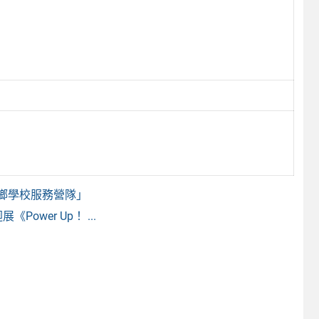
偏鄉學校服務營隊」
ower Up！ ...