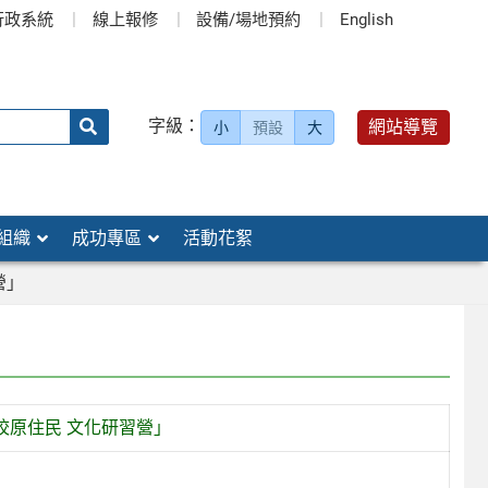
行政系統
線上報修
設備/場地預約
English
送出
字級：
網站導覽
小
預設
大
搜
尋：
組織
成功專區
活動花絮
營」
校原住民 文化研習營」