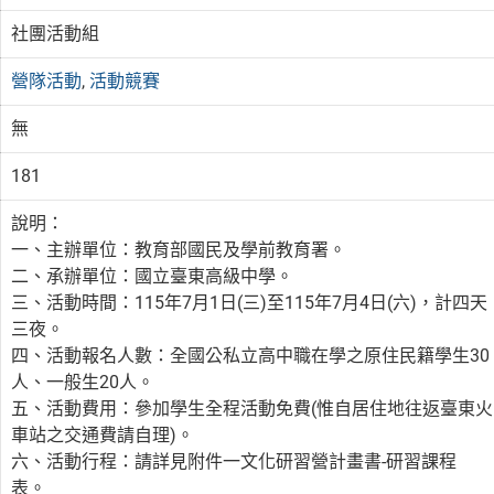
社團活動組
營隊活動
,
活動競賽
無
181
說明：
一、主辦單位：教育部國民及學前教育署。
二、承辦單位：國立臺東高級中學。
三、活動時間：115年7月1日(三)至115年7月4日(六)，計四天
三夜。
四、活動報名人數：全國公私立高中職在學之原住民籍學生30
人、一般生20人。
五、活動費用：參加學生全程活動免費(惟自居住地往返臺東火
車站之交通費請自理)。
六、活動行程：請詳見附件一文化研習營計畫書-研習課程
表。