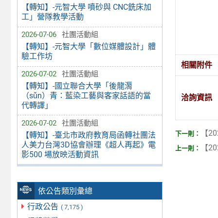
【轉知】-元智大學 噴砂與 CNC銑床加
工」營隊教學活動
2026-07-06
社團活動組
【轉知】-元智大學「數位媒體設計」體
驗工作坊
相關附件
2026-07-02
社團活動組
【轉知】-國立聯合大學「後龍漘
（sǔn）青：藍染工藝與客家話語的當
洽詢資訊
代轉譯」
2026-07-02
社團活動組
【20
【轉知】-臺北市政府教育局函轉社團法
人美力台灣3D協會辦理《超人再起》電
【20
影500 場放映活動資訊
依公告類別彙總
行政公告
( 7,175 )