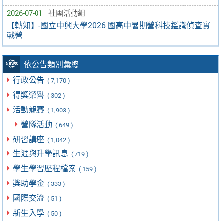
2026-07-01
社團活動組
【轉知】-國立中興大學2026 國高中暑期營科技鑑識偵查實
戰營
依公告類別彙總
行政公告
( 7,170 )
得獎榮譽
( 302 )
活動競賽
( 1,903 )
營隊活動
( 649 )
研習講座
( 1,042 )
生涯與升學訊息
( 719 )
學生學習歷程檔案
( 159 )
獎助學金
( 333 )
國際交流
( 51 )
新生入學
( 50 )