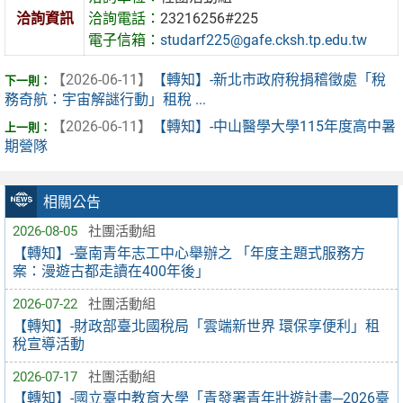
洽詢資訊
洽詢電話：
23216256#225
電子信箱：
studarf225@gafe.cksh.tp.edu.tw
【2026-06-11】
【轉知】-新北市政府稅捐稽徵處「稅
務奇航：宇宙解謎行動」租稅 ...
【2026-06-11】
【轉知】-中山醫學大學115年度高中暑
期營隊
相關公告
2026-08-05
社團活動組
【轉知】-臺南青年志工中心舉辦之 「年度主題式服務方
案：漫遊古都走讀在400年後」
2026-07-22
社團活動組
【轉知】-財政部臺北國稅局「雲端新世界 環保享便利」租
稅宣導活動
2026-07-17
社團活動組
【轉知】-國立臺中教育大學「青發署青年壯遊計畫─2026臺