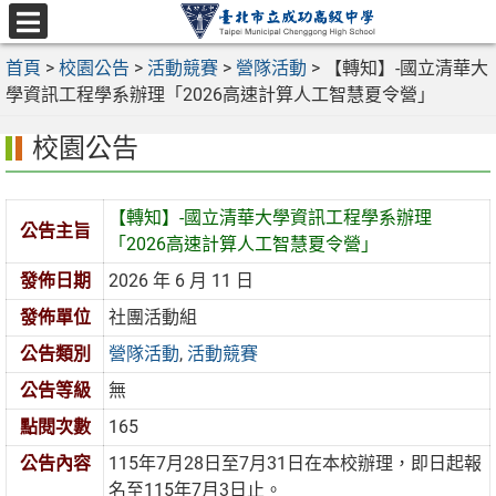
跳
至
選
主
首頁
>
校園公告
>
活動競賽
>
營隊活動
>
【轉知】-國立清華大
單
要
學資訊工程學系辦理「2026高速計算人工智慧夏令營」
內
校園公告
容
區
【轉知】-國立清華大學資訊工程學系辦理
公告主旨
「2026高速計算人工智慧夏令營」
發佈日期
2026 年 6 月 11 日
發佈單位
社團活動組
公告類別
營隊活動
,
活動競賽
公告等級
無
點閱次數
165
公告內容
115年7月28日至7月31日在本校辦理，即日起報
名至115年7月3日止。