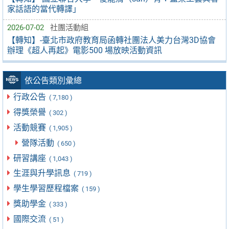
家話語的當代轉譯」
2026-07-02
社團活動組
【轉知】-臺北市政府教育局函轉社團法人美力台灣3D協會
辦理《超人再起》電影500 場放映活動資訊
依公告類別彙總
行政公告
( 7,180 )
得獎榮譽
( 302 )
活動競賽
( 1,905 )
營隊活動
( 650 )
研習講座
( 1,043 )
生涯與升學訊息
( 719 )
學生學習歷程檔案
( 159 )
獎助學金
( 333 )
國際交流
( 51 )