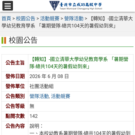
跳
至
選
主
首頁
>
校園公告
>
活動競賽
>
營隊活動
>
【轉知】-國立清華大
單
要
學幼兒教育學系 「暑期營隊-總共104天的暑假幼到來」
內
校園公告
容
區
【轉知】-國立清華大學幼兒教育學系 「暑期營
公告主旨
隊-總共104天的暑假幼到來」
發佈日期
2026 年 6 月 08 日
發佈單位
社團活動組
公告類別
營隊活動
,
活動競賽
公告等級
無
點閱次數
142
公告內容
說明：
一、本校幼教系暑期營隊-總共104天的暑假幼到