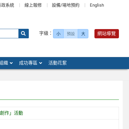
行政系統
線上報修
設備/場地預約
English
送出
字級：
網站導覽
小
預設
大
搜
尋：
組織
成功專區
活動花絮
學創作」活動