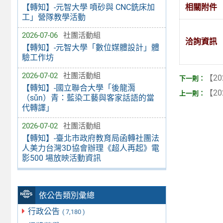
相關附件
【轉知】-元智大學 噴砂與 CNC銑床加
工」營隊教學活動
2026-07-06
社團活動組
洽詢資訊
【轉知】-元智大學「數位媒體設計」體
驗工作坊
2026-07-02
社團活動組
【20
【轉知】-國立聯合大學「後龍漘
【20
（sǔn）青：藍染工藝與客家話語的當
代轉譯」
2026-07-02
社團活動組
【轉知】-臺北市政府教育局函轉社團法
人美力台灣3D協會辦理《超人再起》電
影500 場放映活動資訊
依公告類別彙總
行政公告
( 7,180 )