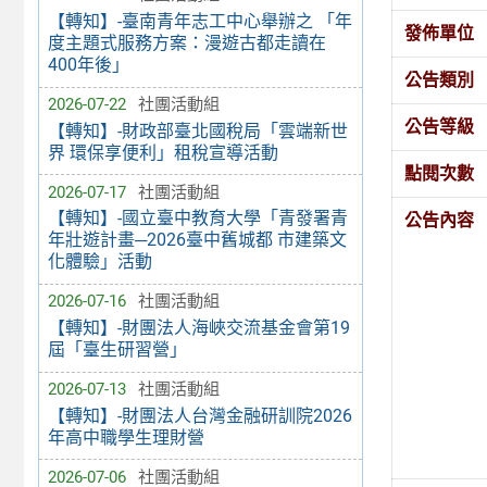
【轉知】-臺南青年志工中心舉辦之 「年
發佈單位
度主題式服務方案：漫遊古都走讀在
400年後」
公告類別
2026-07-22
社團活動組
公告等級
【轉知】-財政部臺北國稅局「雲端新世
界 環保享便利」租稅宣導活動
點閱次數
2026-07-17
社團活動組
【轉知】-國立臺中教育大學「青發署青
公告內容
年壯遊計畫─2026臺中舊城都 市建築文
化體驗」活動
2026-07-16
社團活動組
【轉知】-財團法人海峽交流基金會第19
屆「臺生研習營」
2026-07-13
社團活動組
【轉知】-財團法人台灣金融研訓院2026
年高中職學生理財營
2026-07-06
社團活動組