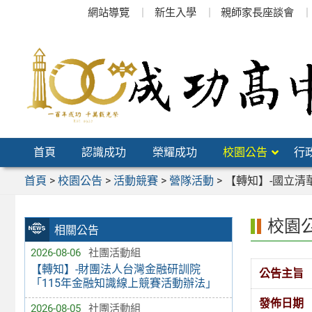
跳
網站導覽
新生入學
親師家長座談會
至
主
要
內
容
區
首頁
認識成功
榮耀成功
校園公告
行
首頁
>
校園公告
>
活動競賽
>
營隊活動
>
【轉知】-國立清
校園
相關公告
2026-08-06
社團活動組
【轉知】-財團法人台灣金融研訓院
公告主旨
「115年金融知識線上競賽活動辦法」
發佈日期
2026-08-05
社團活動組