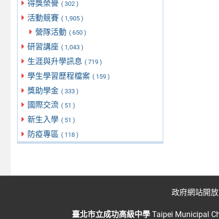
得獎榮譽
( 302 )
活動競賽
( 1,905 )
營隊活動
( 650 )
研習講座
( 1,043 )
生涯與升學訊息
( 719 )
學生學習歷程檔案
( 159 )
獎助學金
( 333 )
國際交流
( 51 )
新生入學
( 51 )
防疫專區
( 118 )
政府網站開放
臺北市立成功高級中學
Taipei Municipal C