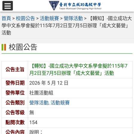
跳
至
選
主
首頁
>
校園公告
>
活動競賽
>
營隊活動
>
【轉知】-國立成功大
單
要
學中文系學會擬於115年7月2日至7月5日辦理「成大文藝營」
內
活動
容
校園公告
區
【轉知】-國立成功大學中文系學會擬於115年7
公告主旨
月2日至7月5日辦理「成大文藝營」活動
發佈日期
2026 年 5 月 12 日
發佈單位
社團活動組
公告類別
營隊活動
,
活動競賽
公告等級
無
點閱次數
154
公告內容
說明：