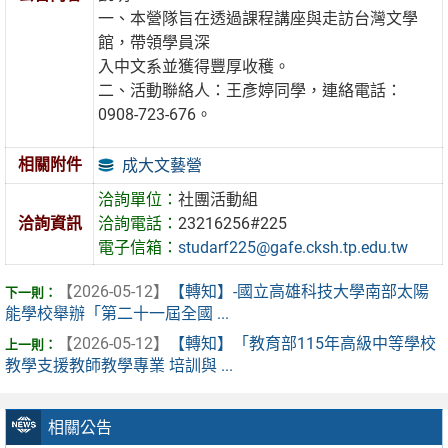
一、本營隊旨在透過課程講座與走訪台灣文學
館，帶領學員深
入中文系並獲得豐厚收穫。
二、活動聯絡人：王彥婷同學，連絡電話：
0908-723-676。
相關附件
成大文藝營
洽詢單位：
社團活動組
洽詢資訊
洽詢電話：
23216256#225
電子信箱：
studarf225@gafe.cksh.tp.edu.tw
【2026-05-12】
【轉知】-國立高雄科技大學南部太陽
能學校舉辦「第二十一屆全國 ...
【2026-05-12】
【轉知】「教育部115年高級中等學校
教學支援教師教學專業 培訓與 ...
相關公告