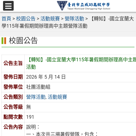
跳
至
選
主
首頁
>
校園公告
>
活動競賽
>
營隊活動
>
【轉知】-國立宜蘭大
單
要
學115年暑假期間辦理高中主題營隊活動
內
校園公告
容
區
【轉知】-國立宜蘭大學115年暑假期間辦理高中主
公告主旨
活動
發佈日期
2026 年 5 月 14 日
發佈單位
社團活動組
公告類別
營隊活動
,
活動競賽
公告等級
無
點閱次數
191
公告內容
說明：
一、本次共三場暑假營隊，包含：