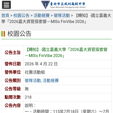
跳
至
選
主
首頁
>
校園公告
>
活動競賽
>
營隊活動
>
【轉知】-國立嘉義大
單
要
學「2026嘉大資管探索營－MISs FinVibe 2026」
內
校園公告
容
區
【轉知】-國立嘉義大學「2026嘉大資管探索營
公告主旨
－MISs FinVibe 2026」
發佈日期
2026 年 4 月 22 日
發佈單位
社團活動組
公告類別
營隊活動
,
活動競賽
公告等級
無
點閱次數
218
公告內容
說明：
一、活動時間：115年7月18日（星期六）～7月