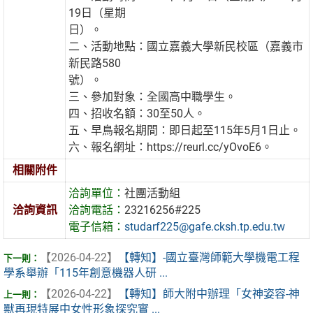
19日（星期
日）。
二、活動地點：國立嘉義大學新民校區（嘉義市
新民路580
號）。
三、參加對象：全國高中職學生。
四、招收名額：30至50人。
五、早鳥報名期間：即日起至115年5月1日止。
六、報名網址：https://reurl.cc/yOvoE6。
相關附件
洽詢單位：
社團活動組
洽詢資訊
洽詢電話：
23216256#225
電子信箱：
studarf225@gafe.cksh.tp.edu.tw
【2026-04-22】
【轉知】-國立臺灣師範大學機電工程
學系舉辦「115年創意機器人研 ...
【2026-04-22】
【轉知】師大附中辦理「女神姿容-神
獸再現特展中女性形象探究實 ...