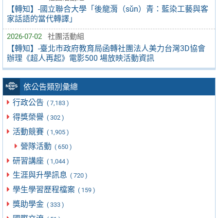
【轉知】-國立聯合大學「後龍漘（sǔn）青：藍染工藝與客
家話語的當代轉譯」
2026-07-02
社團活動組
【轉知】-臺北市政府教育局函轉社團法人美力台灣3D協會
辦理《超人再起》電影500 場放映活動資訊
依公告類別彙總
行政公告
( 7,183 )
得獎榮譽
( 302 )
活動競賽
( 1,905 )
營隊活動
( 650 )
研習講座
( 1,044 )
生涯與升學訊息
( 720 )
學生學習歷程檔案
( 159 )
獎助學金
( 333 )