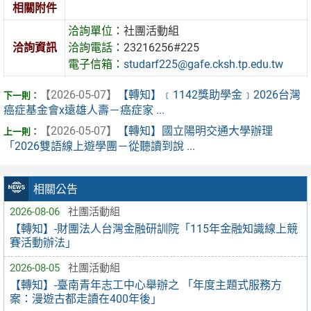
相關附件
洽詢單位：
社團活動組
洽詢資訊
洽詢電話：
23216256#225
電子信箱：
studarf225@gafe.cksh.tp.edu.tw
【2026-05-07】
【轉知】﹝1142獎助學金﹞2026台灣
癌症基金會x遠雄人壽－癌症家 ...
【2026-05-07】
【轉知】國立陽明交通大學辦理
「2026雙語線上遊學團－從聽讀到說 ...
相關公告
2026-08-06
社團活動組
【轉知】-財團法人台灣金融研訓院「115年金融知識線上競
賽活動辦法」
2026-08-05
社團活動組
【轉知】-臺南青年志工中心舉辦之 「年度主題式服務方
案：漫遊古都走讀在400年後」