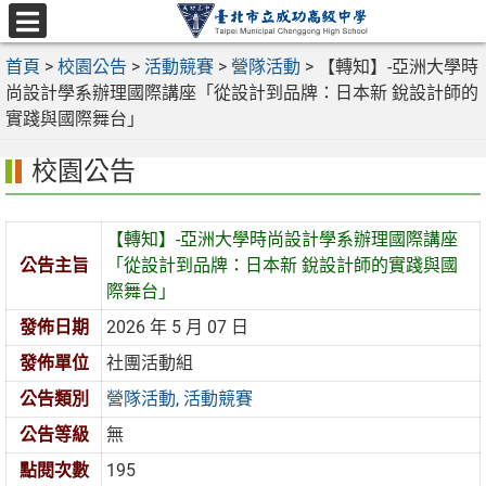
跳
至
選
主
首頁
>
校園公告
>
活動競賽
>
營隊活動
>
【轉知】-亞洲大學時
單
要
尚設計學系辦理國際講座「從設計到品牌：日本新 銳設計師的
內
實踐與國際舞台」
容
校園公告
區
【轉知】-亞洲大學時尚設計學系辦理國際講座
公告主旨
「從設計到品牌：日本新 銳設計師的實踐與國
際舞台」
發佈日期
2026 年 5 月 07 日
發佈單位
社團活動組
公告類別
營隊活動
,
活動競賽
公告等級
無
點閱次數
195