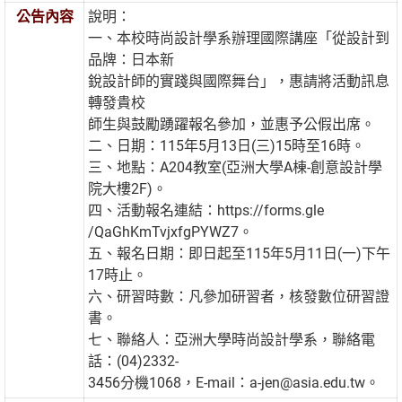
公告內容
說明：
一、本校時尚設計學系辦理國際講座「從設計到
品牌：日本新
銳設計師的實踐與國際舞台」，惠請將活動訊息
轉發貴校
師生與鼓勵踴躍報名參加，並惠予公假出席。
二、日期：115年5月13日(三)15時至16時。
三、地點：A204教室(亞洲大學A棟-創意設計學
院大樓2F)。
四、活動報名連結：https://forms.gle
/QaGhKmTvjxfgPYWZ7。
五、報名日期：即日起至115年5月11日(一)下午
17時止。
六、研習時數：凡參加研習者，核發數位研習證
書。
七、聯絡人：亞洲大學時尚設計學系，聯絡電
話：(04)2332-
3456分機1068，E-mail：a-jen@asia.edu.tw。